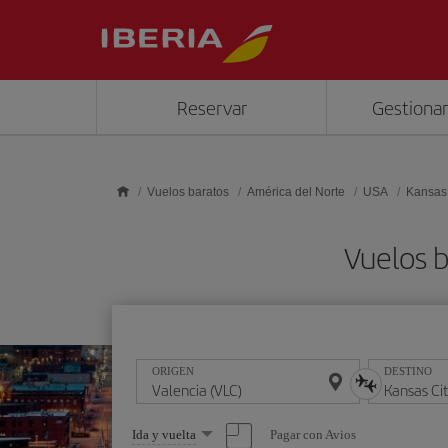
Saltar al contenido principal
Reservar
Gestionar
Vuelos baratos
América del Norte
USA
Kansas 
Vuelos b
ORIGEN
DESTINO
Seleccione
Pagar con Avios
Ida y vuelta