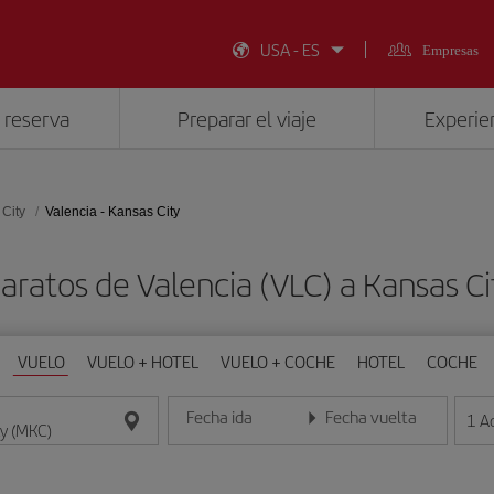
USA - ES
Empresas
 reserva
Preparar el viaje
Experien
City
Valencia - Kansas City
aratos de Valencia (VLC) a Kansas C
VUELO
VUELO + HOTEL
VUELO + COCHE
HOTEL
COCHE
Fecha ida
Fecha vuelta
1
A
Introduce la fecha en formato día/mes/año
Introduce la fecha en format