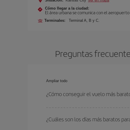
Situación:
Kansas City
Ver en mapa
Cómo llegar a la ciudad:
El área urbana se comunica con el aeropuerto 
Terminales:
Terminal A, B y C.
Preguntas frecuentes
Ampliar todo
¿Cómo conseguir el vuelo más barato
Podrás ahorrar en tu billete de avión de Valencia
las fechas y horarios de ida y vuelta.
¿Cuáles son los días más baratos par