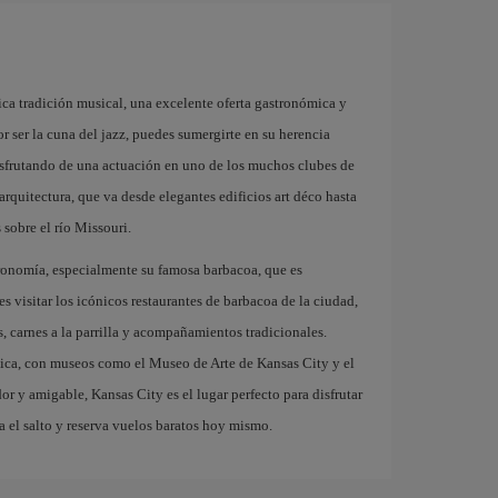
ica tradición musical, una excelente oferta gastronómica y
 ser la cuna del jazz, puedes sumergirte en su herencia
isfrutando de una actuación en uno de los muchos clubes de
arquitectura, que va desde elegantes edificios art déco hasta
sobre el río Missouri.
tronomía, especialmente su famosa barbacoa, que es
 visitar los icónicos restaurantes de barbacoa de la ciudad,
s, carnes a la parrilla y acompañamientos tradicionales.
tica, con museos como el Museo de Arte de Kansas City y el
 y amigable, Kansas City es el lugar perfecto para disfrutar
a el salto y reserva vuelos baratos hoy mismo.