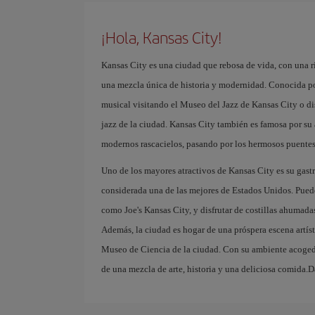
¡Hola, Kansas City!
Kansas City es una ciudad que rebosa de vida, con una r
una mezcla única de historia y modernidad. Conocida por
musical visitando el Museo del Jazz de Kansas City o d
jazz de la ciudad. Kansas City también es famosa por su 
modernos rascacielos, pasando por los hermosos puentes 
Uno de los mayores atractivos de Kansas City es su gas
considerada una de las mejores de Estados Unidos. Puedes
como Joe's Kansas City, y disfrutar de costillas ahumada
Además, la ciudad es hogar de una próspera escena artís
Museo de Ciencia de la ciudad. Con su ambiente acogedor
de una mezcla de arte, historia y una deliciosa comida.D