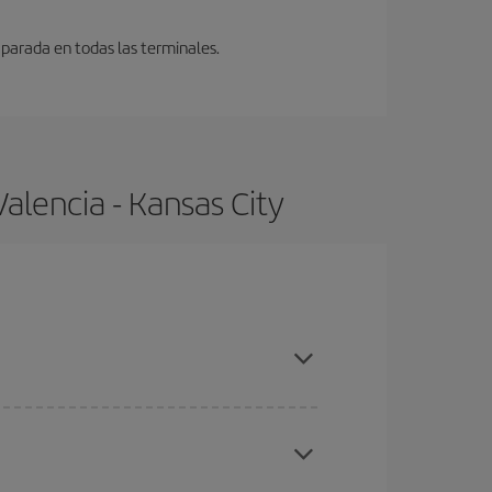
 parada en todas las terminales.
alencia - Kansas City
, compras con antelación y puedes ser flexible con