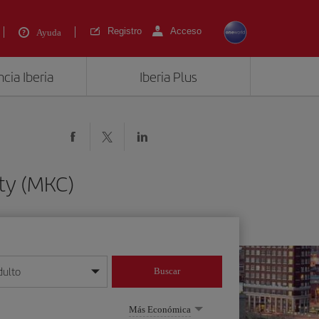
Registro
Acceso
Ayuda
cia Iberia
Iberia Plus
ity (MKC)
dulto
Buscar
o día/mes/año
Más Económica