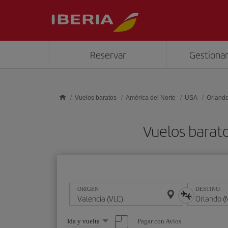
Saltar al contenido principal
Reservar
Gestionar
Vuelos baratos
América del Norte
USA
Orland
Vuelos barat
ORIGEN
DESTINO
Seleccione
Pagar con Avios
Ida y vuelta