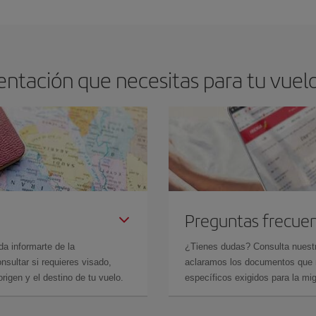
arte el mejor precio según tus necesidades de viaje. La tarifa básica, te asegu
ntación que necesitas para tu vuelo
Preguntas frecue
da informarte de la
¿Tienes dudas? Consulta nues
sultar si requieres visado,
aclaramos los documentos que ne
rigen y el destino de tu vuelo.
específicos exigidos para la mi