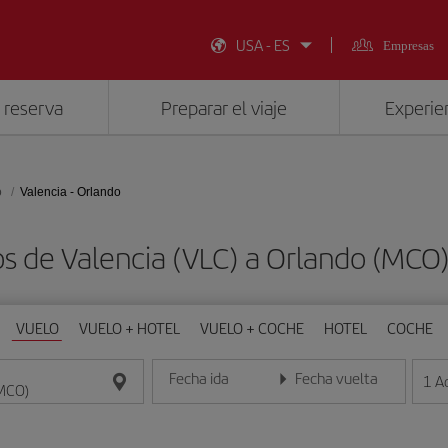
USA - ES
Empresas
 reserva
Preparar el viaje
Experien
o
Valencia - Orlando
os de Valencia (VLC) a Orlando (MCO
VUELO
VUELO + HOTEL
VUELO + COCHE
HOTEL
COCHE
Fecha ida
Fecha vuelta
1
A
Introduce la fecha en formato día/mes/año
Introduce la fecha en format