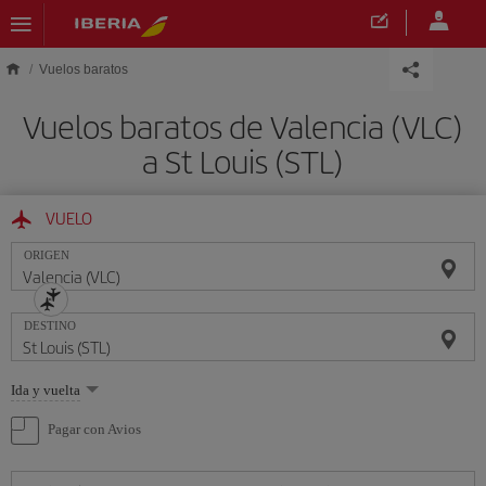
Saltar al contenido principal
Vuelos baratos
Vuelos baratos de Valencia (VLC)
a St Louis (STL)
VUELO
ORIGEN
DESTINO
Seleccione
Ida y vuelta
una
opción
Pagar con Avios