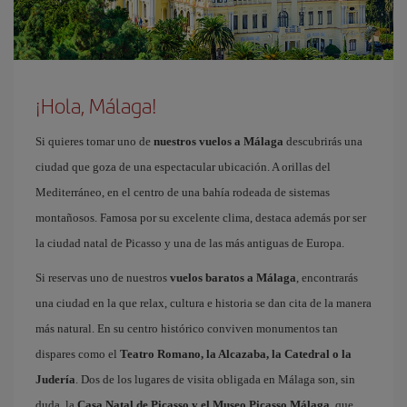
¡Hola, Málaga!
Si quieres tomar uno de
nuestros vuelos a Málaga
descubrirás una
ciudad que goza de una espectacular ubicación. A orillas del
Mediterráneo, en el centro de una bahía rodeada de sistemas
montañosos. Famosa por su excelente clima, destaca además por ser
la ciudad natal de Picasso y una de las más antiguas de Europa.
Si reservas uno de nuestros
vuelos baratos a Málaga
, encontrarás
una ciudad en la que relax, cultura e historia se dan cita de la manera
más natural. En su centro histórico conviven monumentos tan
dispares como el
Teatro Romano, la Alcazaba, la Catedral o la
Judería
. Dos de los lugares de visita obligada en Málaga son, sin
duda, la
Casa Natal de Picasso y el Museo Picasso Málaga
, que