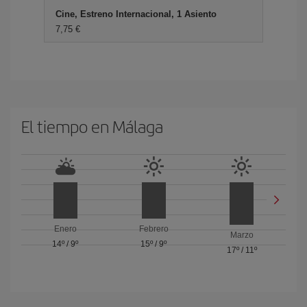
Cine, Estreno Internacional, 1 Asiento
7,75 €
El tiempo en Málaga
Enero
Febrero
Marzo
14º
/
9º
15º
/
9º
17º
/
11º