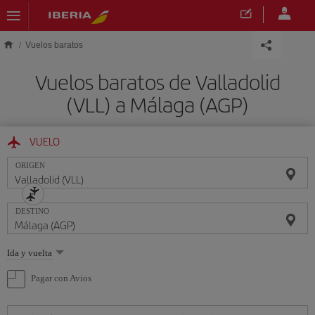
Saltar al contenido principal
Vuelos baratos
Vuelos baratos de Valladolid
(VLL) a Málaga (AGP)
VUELO
ORIGEN
DESTINO
Seleccione
Ida y vuelta
una
opción
Pagar con Avios