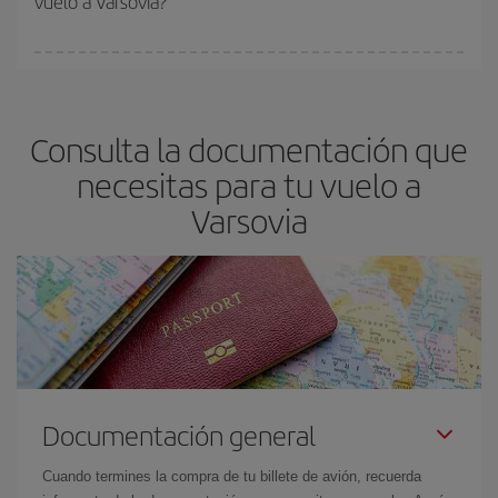
vuelo a Varsovia?
vayan agotando. Por eso, comprar con antelación es
fundamental
para conseguir
vuelos baratos a Varsovia.
En Iberia, tenemos distintas tarifas para garantizarte el mejor
precio según tus necesidades de viaje. La tarifa básica, te
asegura el vuelo más barato.
Consulta la documentación que
necesitas para tu vuelo a
Varsovia
Documentación general
Cuando termines la compra de tu billete de avión, recuerda