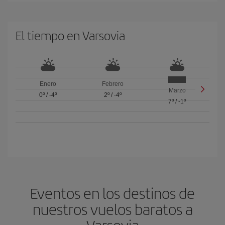
El tiempo en Varsovia
Enero
Febrero
Marzo
0º
/
-4º
2º
/
-4º
7º
/
-1º
Eventos en los destinos de
nuestros vuelos baratos a
Varsovia