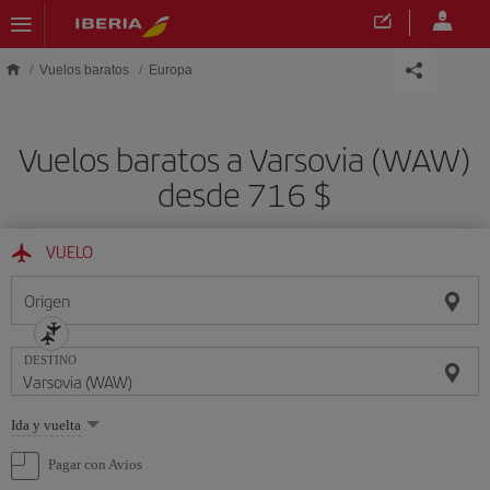
Saltar al contenido principal
Vuelos baratos
Europa
Vuelos baratos a Varsovia (WAW)
desde 716 $
VUELO
Origen
DESTINO
Seleccione
Ida y vuelta
una
opción
Pagar con Avios