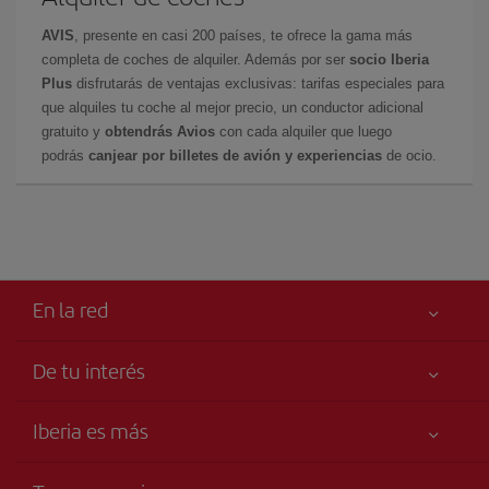
AVIS
, presente en casi 200 países, te ofrece la gama más
completa de coches de alquiler. Además por ser
socio Iberia
Plus
disfrutarás de ventajas exclusivas: tarifas especiales para
que alquiles tu coche al mejor precio, un conductor adicional
gratuito y
obtendrás Avios
con cada alquiler que luego
podrás
canjear por billetes de avión y experiencias
de ocio.
En la red
De tu interés
Tu seguridad es lo primero
Iberia es más
Accesibilidad
Noticias y Novedades
Compromiso de servicio