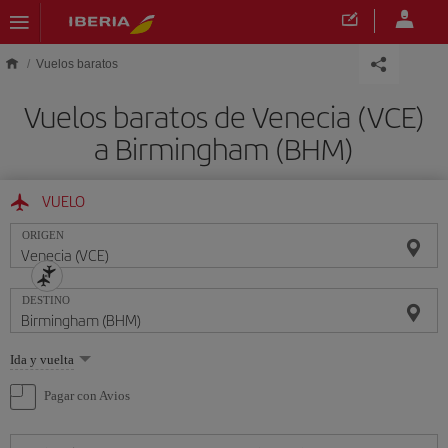
Saltar al contenido principal
Vuelos baratos
Vuelos baratos de Venecia (VCE)
a Birmingham (BHM)
VUELO
ORIGEN
DESTINO
Seleccione
Ida y vuelta
una
opción
Pagar con Avios