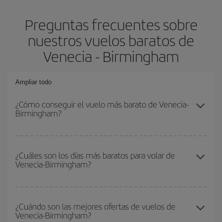
Preguntas frecuentes sobre
nuestros vuelos baratos de
Venecia - Birmingham
Ampliar todo
¿Cómo conseguir el vuelo más barato de Venecia-
Birmingham?
Podrás ahorrar en tu billete de avión de Venecia-Birmingham-dest
y conseguir el vuelo más barato si evitas temporadas altas,
¿Cuáles son los días más baratos para volar de
Venecia-Birmingham?
compras con antelación y puedes ser flexible con las fechas y
horarios de ida y vuelta.
Para saber qué días te saldrá más económico volar, solo tienes
que empezar una consulta en nuestro
buscador de vuelos
¿Cuándo son las mejores ofertas de vuelos de
Venecia-Birmingham?
baratos
. Dinos desde dónde vuelas, a dónde quieres ir y en qué