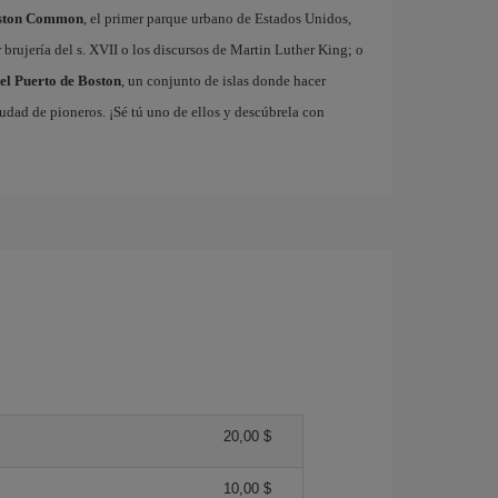
ston Common
, el primer parque urbano de Estados Unidos,
brujería del s. XVII o los discursos de Martin Luther King; o
del Puerto de Boston
, un conjunto de islas donde hacer
iudad de pioneros. ¡Sé tú uno de ellos y descúbrela con
20,00 $
10,00 $