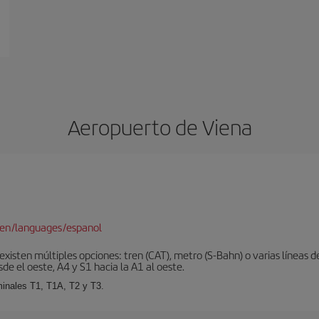
Aeropuerto de Viena
/en/languages/espanol
xisten múltiples opciones: tren (CAT), metro (S-Bahn) o varias líneas d
sde el oeste, A4 y S1 hacia la A1 al oeste.
minales T1, T1A, T2 y T3.