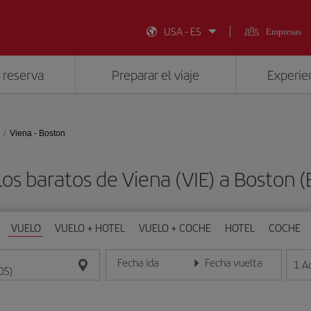
USA - ES
Empresas
 reserva
Preparar el viaje
Experien
Viena - Boston
os baratos de Viena (VIE) a Boston 
VUELO
VUELO + HOTEL
VUELO + COCHE
HOTEL
COCHE
Fecha ida
Fecha vuelta
1
A
Introduce la fecha en formato día/mes/año
Introduce la fecha en format