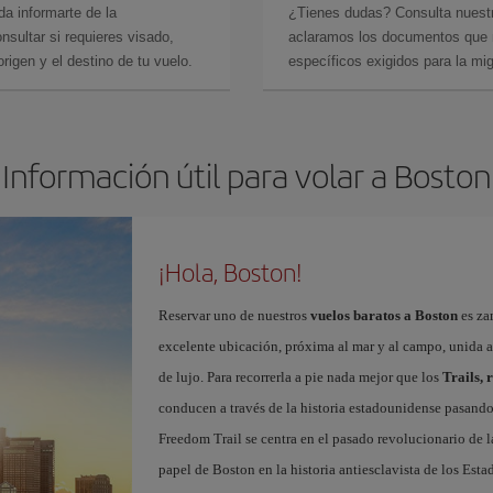
da informarte de la
¿Tienes dudas? Consulta nues
sultar si requieres visado,
aclaramos los documentos que ne
rigen y el destino de tu vuelo.
específicos exigidos para la mi
Información útil para volar a Boston
¡Hola, Boston!
Reservar uno de nuestros
vuelos baratos a Boston
es za
excelente ubicación, próxima al mar y al campo, unida a 
de lujo. Para recorrerla a pie nada mejor que los
Trails, 
conducen a través de la historia estadounidense pasando p
Freedom Trail se centra en el pasado revolucionario de la
papel de Boston en la historia antiesclavista de los Est