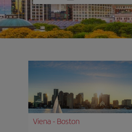
una
opción
Viena
-
Boston