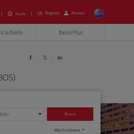
Registro
Acceso
Ayuda
cia Iberia
Iberia Plus
(BOS)
dulto
Buscar
o día/mes/año
Más Económica