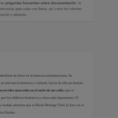
tras
preguntas frecuentes sobre documentación
: te
cesitas para volar con Iberia, así como los trámites
gración y aduanas.
mbullirse de lleno en la historia norteamericana. Su
su relevancia histórica y cultural, hacen de ella un destino
recorridos marcados en el suelo de sus calle
s que te
or los edificios históricos y sitios más importantes. El
 ciudad, mientras que el Black Heritage Trail, lo hace en el
ados Unidos.