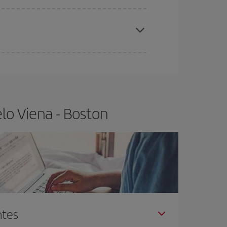
elo y de que las tarifas más baratas (turista)
ena-Boston-dest
.
ra el vuelo más barato.
lo Viena - Boston
ntes