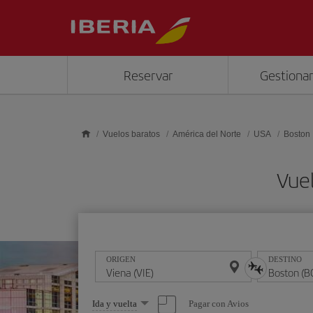
Saltar al contenido principal
Reservar
Gestionar
Vuelos baratos
América del Norte
USA
Boston
Vuel
ORIGEN
DESTINO
Seleccione
Pagar con Avios
Ida y vuelta