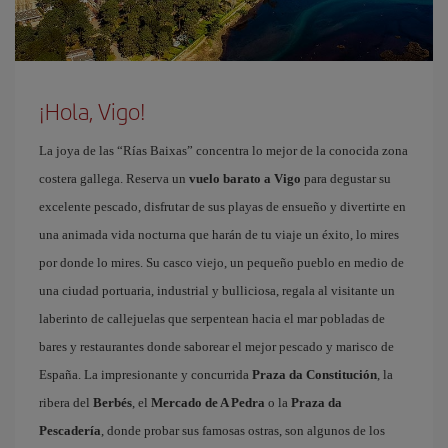
¡Hola, Vigo!
La joya de las “Rías Baixas” concentra lo mejor de la conocida zona
costera gallega. Reserva un
vuelo barato a Vigo
para degustar su
excelente pescado, disfrutar de sus playas de ensueño y divertirte en
una animada vida nocturna que harán de tu viaje un éxito, lo mires
por donde lo mires. Su casco viejo, un pequeño pueblo en medio de
una ciudad portuaria, industrial y bulliciosa, regala al visitante un
laberinto de callejuelas que serpentean hacia el mar pobladas de
bares y restaurantes donde saborear el mejor pescado y marisco de
España. La impresionante y concurrida
Praza da Constitución
, la
ribera del
Berbés
, el
Mercado de A Pedra
o la
Praza da
Pescadería
, donde probar sus famosas ostras, son algunos de los