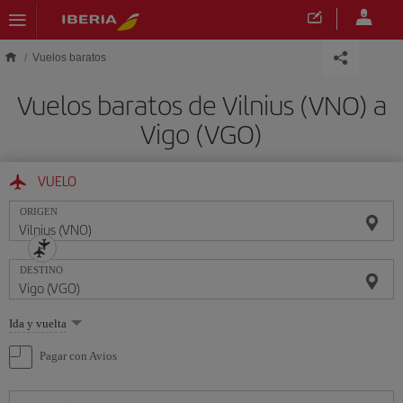
Saltar al contenido principal
Vuelos baratos
Vuelos baratos de Vilnius (VNO) a
Vigo (VGO)
VUELO
ORIGEN
DESTINO
Seleccione
Ida y vuelta
una
opción
Pagar con Avios