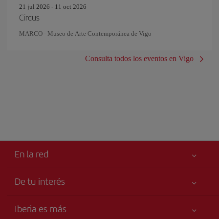
21 jul 2026 - 11 oct 2026
Circus
MARCO - Museo de Arte Contemporánea de Vigo
Consulta todos los eventos en Vigo
En la red
De tu interés
Tu seguridad es lo primero
Iberia es más
Accesibilidad