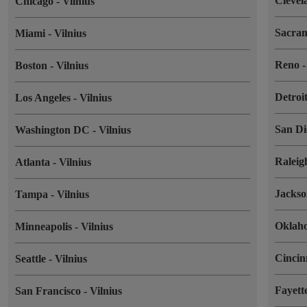
Cleve
Chicago
-
Vilnius
Sacra
Miami
-
Vilnius
Reno
Boston
-
Vilnius
Detroi
Los Angeles
-
Vilnius
San D
Washington DC
-
Vilnius
Ralei
Atlanta
-
Vilnius
Jackso
Tampa
-
Vilnius
Okla
Minneapolis
-
Vilnius
Cincin
Seattle
-
Vilnius
Fayett
San Francisco
-
Vilnius