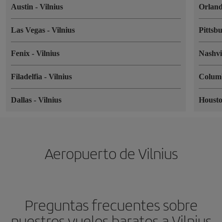
Austin
-
Vilnius
Orlan
Las Vegas
-
Vilnius
Pittsb
Fenix
-
Vilnius
Nashvi
Filadelfia
-
Vilnius
Colum
Dallas
-
Vilnius
Houst
Aeropuerto de Vilnius
Preguntas frecuentes sobre
nuestros vuelos baratos a Vilnius