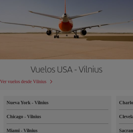
Vuelos USA - Vilnius
Ver vuelos desde Vilnius
Nueva York
-
Vilnius
Charlo
Chicago
-
Vilnius
Cleve
Miami
-
Vilnius
Sacra