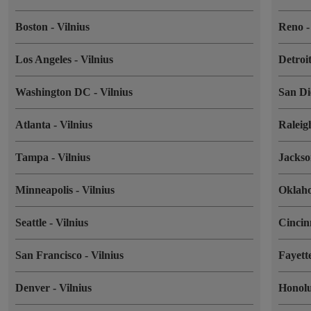
Boston
-
Vilnius
Reno
Los Angeles
-
Vilnius
Detroi
Washington DC
-
Vilnius
San D
Atlanta
-
Vilnius
Ralei
Tampa
-
Vilnius
Jackso
Minneapolis
-
Vilnius
Okla
Seattle
-
Vilnius
Cincin
San Francisco
-
Vilnius
Fayett
Denver
-
Vilnius
Honol