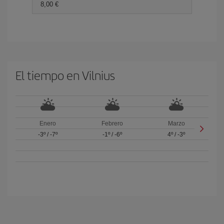
8,00 €
El tiempo en Vilnius
Enero
Febrero
Marzo
-3º
/
-7º
-1º
/
-6º
4º
/
-3º