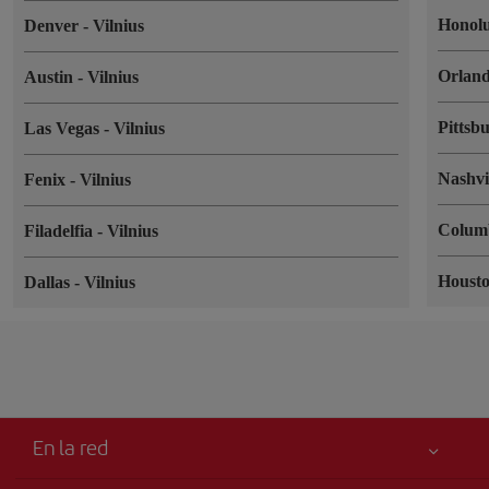
Honol
Denver
-
Vilnius
Orlan
Austin
-
Vilnius
Pittsb
Las Vegas
-
Vilnius
Nashvi
Fenix
-
Vilnius
Colum
Filadelfia
-
Vilnius
Houst
Dallas
-
Vilnius
En la red