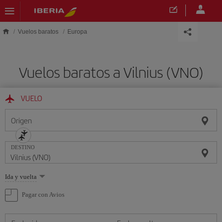
Saltar al contenido principal
Vuelos baratos
Europa
Vuelos baratos a Vilnius (VNO)
VUELO
Origen
DESTINO
Seleccione
Ida y vuelta
una
opción
Pagar con Avios