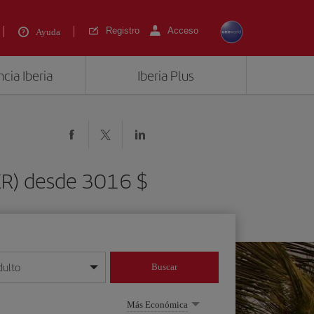
Registro
Acceso
Ayuda
cia Iberia
Iberia Plus
KR) desde 3016 $
dulto
Buscar
o día/mes/año
Más Económica