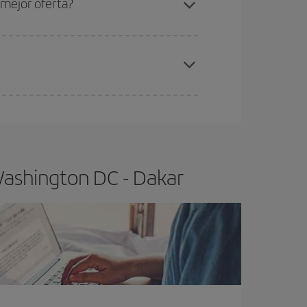
 mejor oferta?
elo y de que las tarifas más baratas (turista)
ashington DC-Dakar-dest
.
ra el vuelo más barato.
Washington DC - Dakar