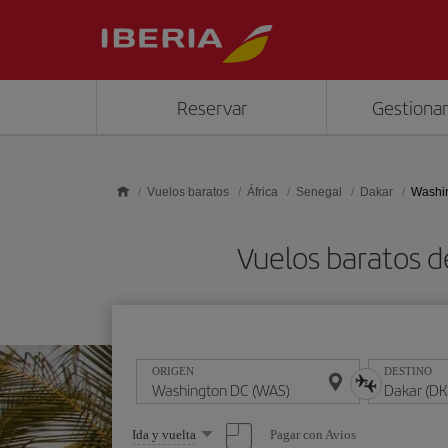
Saltar al contenido principal
Reservar
Gestionar
Vuelos baratos
África
Senegal
Dakar
Washin
Vuelos baratos 
ORIGEN
DESTINO
Seleccione
Pagar con Avios
Ida y vuelta