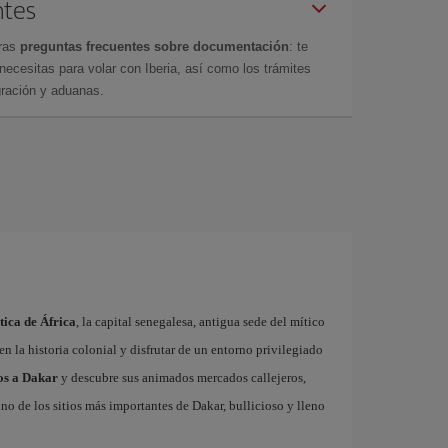
ntes
tras
preguntas frecuentes sobre documentación
: te
cesitas para volar con Iberia, así como los trámites
gración y aduanas.
tica de África
, la capital senegalesa, antigua sede del mítico
en la historia colonial y disfrutar de un entorno privilegiado
os a Dakar
y descubre sus animados mercados callejeros,
no de los sitios más importantes de Dakar, bullicioso y lleno