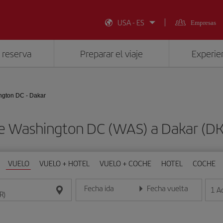
USA - ES
Empresas
 reserva
Preparar el viaje
Experien
gton DC - Dakar
de Washington DC (WAS) a Dakar (D
VUELO
VUELO + HOTEL
VUELO + COCHE
HOTEL
COCHE
Fecha ida
Fecha vuelta
1
A
Introduce la fecha en formato día/mes/año
Introduce la fecha en format