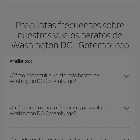
Preguntas frecuentes sobre
nuestros vuelos baratos de
Washington DC - Gotemburgo
Ampliar todo
¿Cómo conseguir el vuelo más barato de
Washington DC-Gotemburgo?
Podrás ahorrar en tu billete de avión de Washington DC-
Gotemburgo-dest y conseguir el vuelo más barato si evitas
¿Cuáles son los días más baratos para volar de
Washington DC-Gotemburgo?
temporadas altas, compras con antelación y puedes ser flexible
con las fechas y horarios de ida y vuelta.
Para saber qué días te saldrá más económico volar, solo tienes
que empezar una consulta en nuestro
buscador de vuelos
¿Cuándo son las mejores ofertas de vuelos de