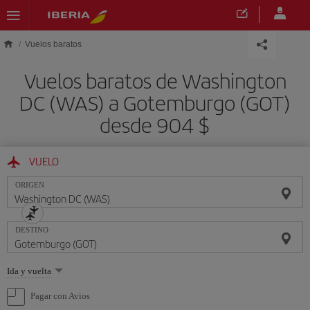
Saltar al contenido principal
Vuelos baratos
Vuelos baratos de Washington
DC (WAS) a Gotemburgo (GOT)
desde 904 $
VUELO
ORIGEN
DESTINO
Seleccione
Ida y vuelta
una
opción
Pagar con Avios