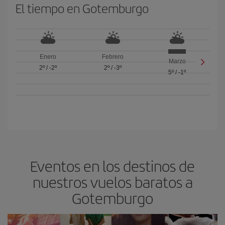
El tiempo en Gotemburgo
Enero
Febrero
Marzo
2º
/
-2º
2º
/
-3º
5º
/
-1º
Eventos en los destinos de
nuestros vuelos baratos a
Gotemburgo