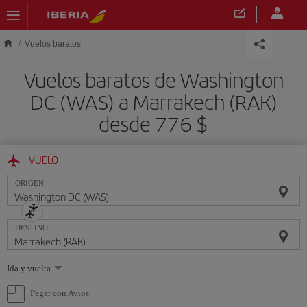
Saltar al contenido principal
Vuelos baratos
Vuelos baratos de Washington
DC (WAS) a Marrakech (RAK)
desde 776 $
VUELO
ORIGEN
DESTINO
Seleccione
Ida y vuelta
una
opción
Pagar con Avios