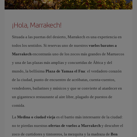
¡Hola, Marrakech!
Situada a las puertas del desierto, Marrakech es una experiencia en
todos los sentidos. Si reservas uno de nuestros
vuelos baratos a
Marrakech
encontrarás uno de los zocos más grandes de Marruecos
y una de las plazas más amplias y concurridas de África y del
mundo, la bellísima
Plaza de Yamaa el Fna
: el verdadero corazón
de la ciudad, punto de encuentro de acróbatas, cuenta-cuentos,
vendedores, bailarines y músicos y que se convierte al atardecer en
un gigantesco restaurante al aire libre, plagado de puestos de
comida.
La
Medina o ciudad vieja
es el barrio más interesante de la ciudad:
no te pierdas nuestras
ofertas de vuelos a Marrakech
y descubre el
zoco de curtidores y tintoreros, la mezquita y la madraza de
Ben