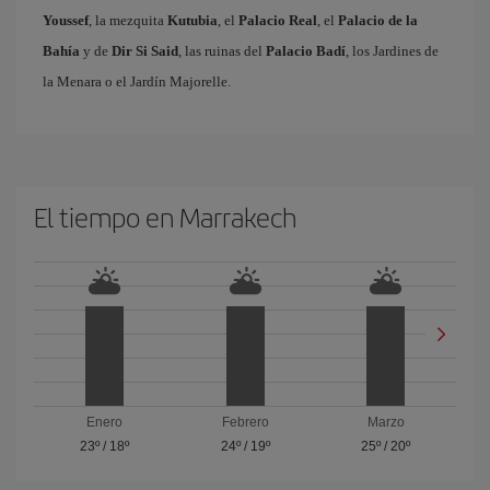
Youssef
, la mezquita
Kutubia
, el
Palacio Real
, el
Palacio de la
Bahía
y de
Dir Si Said
, las ruinas del
Palacio Badí
, los Jardines de
la Menara o el Jardín Majorelle.
El tiempo en Marrakech
Enero
Febrero
Marzo
23º
/
18º
24º
/
19º
25º
/
20º