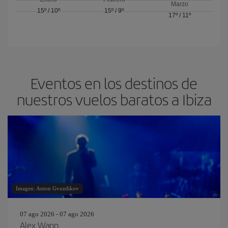
Marzo
15º
/
10º
15º
/
9º
17º
/
11º
Eventos en los destinos de
nuestros vuelos baratos a Ibiza
Imagen: Anton Gvozdikov
07 ago 2026 - 07 ago 2026
Alex Wann