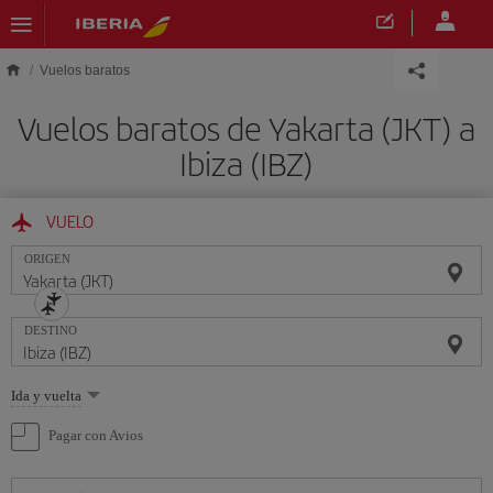
Saltar al contenido principal
Vuelos baratos
Vuelos baratos de Yakarta (JKT) a
Ibiza (IBZ)
VUELO
ORIGEN
DESTINO
Seleccione
Ida y vuelta
una
opción
Pagar con Avios