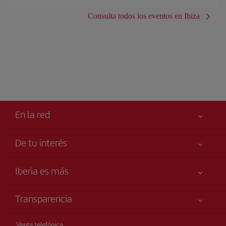
Consulta todos los eventos en Ibiza
En la red
De tu interés
Tu seguridad es lo primero
Iberia es más
Accesibilidad
Noticias y Novedades
Compromiso de servicio
Transparencia
Grupo Iberia
Publicidad
Información Legal
Accionistas e Inversores
Mapa del sitio
Venta telefónica