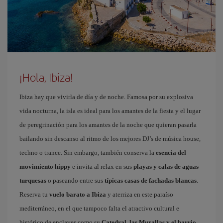
¡Hola, Ibiza!
Ibiza hay que vivirla de día y de noche. Famosa por su explosiva
vida nocturna, la isla es ideal para los amantes de la fiesta y el lugar
de peregrinación para los amantes de la noche que quieran pasarla
bailando sin descanso al ritmo de los mejores DJ’s de música house,
techno o trance. Sin embargo, también conserva la
esencia del
movimiento hippy
e invita al relax en sus
playas y calas de aguas
turquesas
o paseando entre sus
típicas casas de fachadas blancas
.
Reserva tu
vuelo barato a Ibiza
y aterriza en este paraíso
mediterráneo, en el que tampoco falta el atractivo cultural e
histórico de enclaves como su
Catedral, las Murallas y el barrio