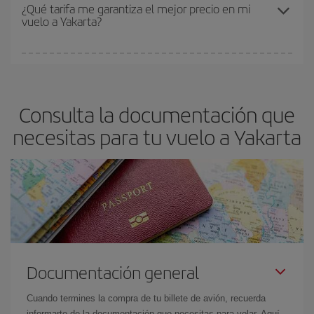
Los precios dependen de las plazas que queden libres en el vuelo
¿Qué tarifa me garantiza el mejor precio en mi
vuelo a Yakarta?
y de que las tarifas más baratas (turista) estén disponibles o se
vayan agotando. Por eso, comprar con antelación es
fundamental
para conseguir
vuelos baratos a Yakarta.
En Iberia, tenemos distintas tarifas para garantizarte el mejor
precio según tus necesidades de viaje. La tarifa básica, te
asegura el vuelo más barato.
Consulta la documentación que
necesitas para tu vuelo a Yakarta
Documentación general
Cuando termines la compra de tu billete de avión, recuerda
informarte de la documentación que necesitas para volar. Aquí