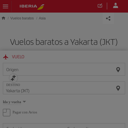
Saltar al contenido principal
Vuelos baratos
Asia
Vuelos baratos a Yakarta (JKT)
VUELO
Origen
DESTINO
Seleccione
Ida y vuelta
una
opción
Pagar con Avios