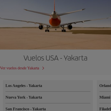
Vuelos USA - Yakarta
Ver vuelos desde Yakarta
Los Angeles
-
Yakarta
Orlan
Nueva York
-
Yakarta
Miam
San Francisco
-
Yakarta
Filade