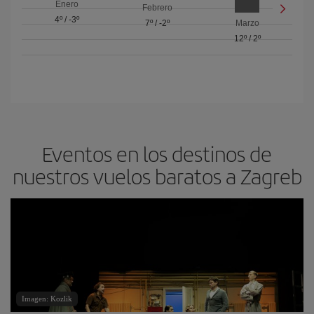
Enero
Febrero
4º
/
-3º
7º
/
-2º
Marzo
12º
/
2º
Eventos en los destinos de
nuestros vuelos baratos a Zagreb
Imagen: Kozlik