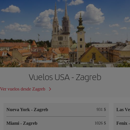
Vuelos USA - Zagreb
Ver vuelos desde Zagreb
Nueva York
-
Zagreb
Las V
931 $
Miami
-
Zagreb
Fenix
1026 $