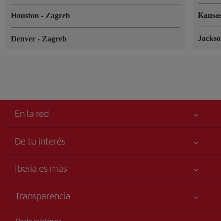
Kansa
Houston
-
Zagreb
Jackso
Denver
-
Zagreb
En la red
De tu interés
Tu seguridad es lo primero
Iberia es más
Accesibilidad
Noticias y Novedades
Compromiso de servicio
Transparencia
Grupo Iberia
Publicidad
Información Legal
Accionistas e Inversores
Mapa del sitio