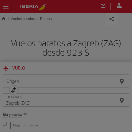
Saltar al contenido principal
Vuelos baratos
Europa
Vuelos baratos a Zagreb (ZAG)
desde 923 $
VUELO
Origen
DESTINO
Seleccione
Ida y vuelta
una
opción
Pagar con Avios