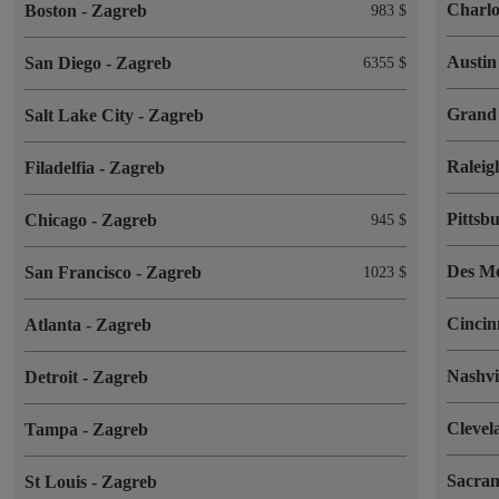
Charlo
Boston
-
Zagreb
983 $
Austi
San Diego
-
Zagreb
6355 $
Grand
Salt Lake City
-
Zagreb
Ralei
Filadelfia
-
Zagreb
Pittsb
Chicago
-
Zagreb
945 $
Des M
San Francisco
-
Zagreb
1023 $
Cincin
Atlanta
-
Zagreb
Nashvi
Detroit
-
Zagreb
Cleve
Tampa
-
Zagreb
Sacra
St Louis
-
Zagreb