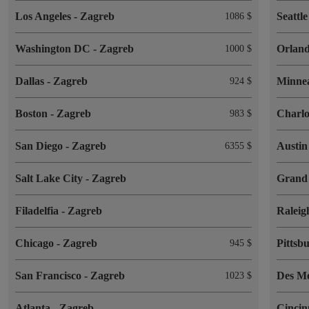
Los Angeles
-
Zagreb
Seattl
1086 $
Washington DC
-
Zagreb
Orlan
1000 $
Dallas
-
Zagreb
Minne
924 $
Boston
-
Zagreb
Charlo
983 $
San Diego
-
Zagreb
Austi
6355 $
Salt Lake City
-
Zagreb
Grand
Filadelfia
-
Zagreb
Ralei
Chicago
-
Zagreb
Pittsb
945 $
San Francisco
-
Zagreb
Des M
1023 $
Atlanta
-
Zagreb
Cincin