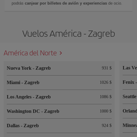
podrás
canjear por billetes de avión y experiencias
de ocio.
Vuelos América - Zagreb
América del Norte
Las V
Nueva York
-
Zagreb
931 $
Fenix
Miami
-
Zagreb
1026 $
Seattl
Los Angeles
-
Zagreb
1086 $
Orlan
Washington DC
-
Zagreb
1000 $
Minne
Dallas
-
Zagreb
924 $