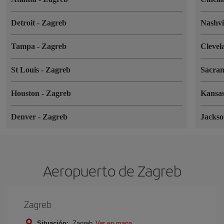
Detroit
-
Zagreb
Nashvi
Tampa
-
Zagreb
Cleve
St Louis
-
Zagreb
Sacra
Houston
-
Zagreb
Kansa
Denver
-
Zagreb
Jackso
Aeropuerto de Zagreb
Zagreb
Situación:
Zagreb
Ver en mapa