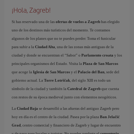
¡Hola, Zagreb!
Si has reservado una de las
ofertas de vuelos a Zagreb
has elegido
uno de los destinos más turísticos del momento. Te contamos
algunos de los planes que no te puedes perder. Toma el funicular
para subir a la
Ciudad Alta
, una de las zonas más antiguas de la
ciudad y donde se encuentran el “Sabor” o
Parlamento croata
y los
principales organismos del Estado. Visita la
Plaza de San Marcos
que acoge la
Iglesia de San Marcos
y el
Palacio del Ban
, sede del
gobierno actual. La
Torre Lotrščak
, del siglo XIII es todo un
símbolo de la ciudad y también la
Catedral de Zagreb
que cuenta
con restos de su época medieval junto con elementos neogóticos.
La
Ciudad Baja
se desarrolló a las afueras del antiguo Zagreb pero
hoy en día es el centro de la ciudad. Pasea por la plaza
Ban Jelačić
Grad
, centro comercial y financiero de Zagreb y lugar de encuentro
y de paso para locales y turistas. No puedes perderte el
cementerio