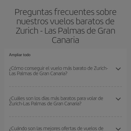
Preguntas frecuentes sobre
nuestros vuelos baratos de
Zurich - Las Palmas de Gran
Canaria
Ampliar todo
¿Cómo conseguir el vuelo más barato de Zurich-
Las Palmas de Gran Canaria?
Podrás ahorrar en tu billete de avión de Zurich-Las Palmas de
Gran Canaria-dest y conseguir el vuelo más barato si evitas
¿Cuáles son los días más baratos para volar de
Zurich-Las Palmas de Gran Canaria?
temporadas altas, compras con antelación y puedes ser flexible
con las fechas y horarios de ida y vuelta.
Para saber qué días te saldrá más económico volar, solo tienes
que empezar una consulta en nuestro
buscador de vuelos
¿Cuándo son las mejores ofertas de vuelos de