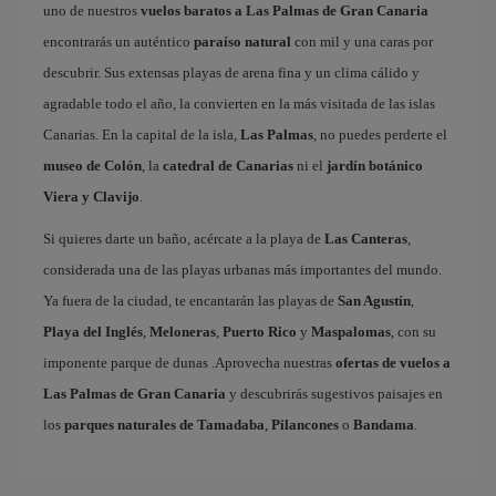
uno de nuestros
vuelos baratos a Las Palmas de Gran Canaria
encontrarás un auténtico
paraíso natural
con mil y una caras por
descubrir. Sus extensas playas de arena fina y un clima cálido y
agradable todo el año, la convierten en la más visitada de las islas
Canarias. En la capital de la isla,
Las Palmas
, no puedes perderte el
museo de Colón
, la
catedral de Canarias
ni el
jardín botánico
Viera y Clavijo
.
Si quieres darte un baño, acércate a la playa de
Las Canteras
,
considerada una de las playas urbanas más importantes del mundo.
Ya fuera de la ciudad, te encantarán las playas de
San Agustín
,
Playa del Inglés
,
Meloneras
,
Puerto Rico
y
Maspalomas
, con su
imponente parque de dunas .Aprovecha nuestras
ofertas de vuelos a
Las Palmas de Gran Canaria
y descubrirás sugestivos paisajes en
los
parques naturales de Tamadaba
,
Pilancones
o
Bandama
.