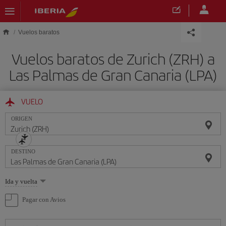
Saltar al contenido principal
Vuelos baratos
Vuelos baratos de Zurich (ZRH) a
Las Palmas de Gran Canaria (LPA)
VUELO
ORIGEN
DESTINO
Seleccione
Ida y vuelta
una
opción
Pagar con Avios