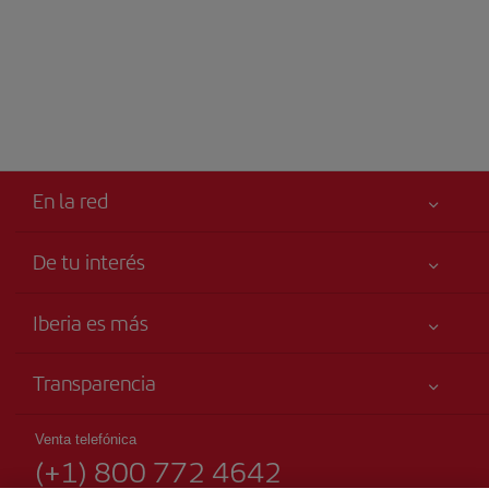
En la red
De tu interés
Tu seguridad es lo primero
Iberia es más
Accesibilidad
Noticias y Novedades
Compromiso de servicio
Transparencia
Grupo Iberia
Publicidad
Información Legal
Accionistas e Inversores
Mapa del sitio
Venta telefónica
Condiciones Transporte
(+1) 800 772 4642
Nuestras Alianzas
Sostenibilidad