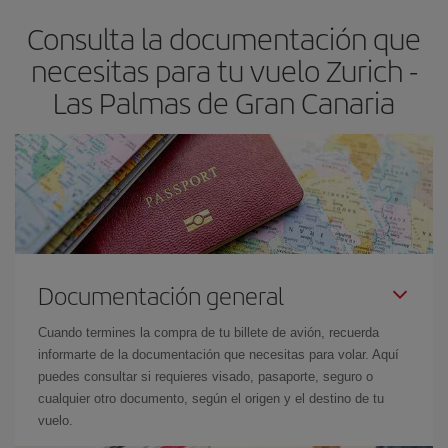
flexible.
Lo normal es que
cuanto antes
reserves tus billetes de
Consulta la documentación que
avión más baratos te saldrán. Además, si buscas los vuelos con
las fechas y los horarios del viaje un poco abiertos, podrás
elegir
necesitas para tu vuelo Zurich -
el precio más barato.
Las Palmas de Gran Canaria
Documentación general
Cuando termines la compra de tu billete de avión, recuerda
informarte de la documentación que necesitas para volar. Aquí
puedes consultar si requieres visado, pasaporte, seguro o
cualquier otro documento, según el origen y el destino de tu
vuelo.