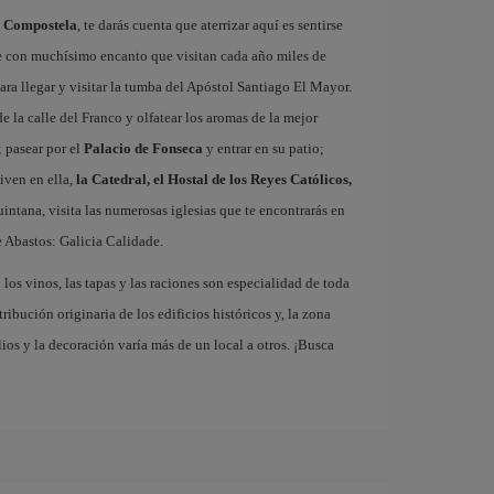
e Compostela
, te darás cuenta que aterrizar aquí es sentirse
e con muchísimo encanto que visitan cada año miles de
ra llegar y visitar la tumba del Apóstol Santiago El Mayor.
e la calle del Franco y olfatear los aromas de la mejor
 pasear por el
Palacio de Fonseca
y entrar en su patio;
iven en ella,
la Catedral, el Hostal de los Reyes Católicos,
Quintana, visita las numerosas iglesias que te encontrarás en
 Abastos: Galicia Calidade.
los vinos, las tapas y las raciones son especialidad de toda
ribución originaria de los edificios históricos y, la zona
os y la decoración varía más de un local a otros. ¡Busca