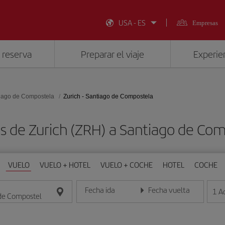
USA - ES
Empresas
 reserva
Preparar el viaje
Experien
iago de Compostela
Zurich - Santiago de Compostela
s de Zurich (ZRH) a Santiago de Co
VUELO
VUELO + HOTEL
VUELO + COCHE
HOTEL
COCHE
Fecha ida
Fecha vuelta
1
A
Introduce la fecha en formato día/mes/año
Introduce la fecha en format