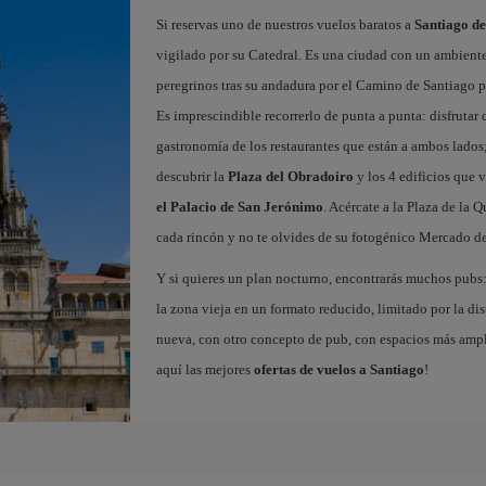
Si reservas uno de nuestros vuelos baratos a
Santiago d
vigilado por su Catedral. Es una ciudad con un ambient
peregrinos tras su andadura por el Camino de Santiago pa
Es imprescindible recorrerlo de punta a punta: disfrutar d
gastronomía de los restaurantes que están a ambos lados;
descubrir la
Plaza del Obradoiro
y los 4 edificios que v
el Palacio de San Jerónimo
. Acércate a la Plaza de la 
cada rincón y no te olvides de su fotogénico Mercado de
Y si quieres un plan nocturno, encontrarás muchos pubs: 
la zona vieja en un formato reducido, limitado por la dist
nueva, con otro concepto de pub, con espacios más ampli
aquí las mejores
ofertas de vuelos a Santiago
!