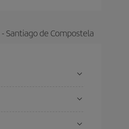
h - Santiago de Compostela
adas altas, compras con antelación y puedes ser
ratos
. Dinos desde dónde vuelas, a dónde
ra días cercanos
, tanto de ida como de vuelta,
gunos
horarios
puede que te hagan ahorrar aún