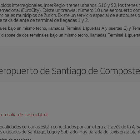
idos interregionales, InterRegio, trenes urbanos: S16 y S2, los trenes r
nternacional (EuroCity). Existe un tranvía: número 10 une aeropuerto con
ncipales municipios de Zurich. Existe un servicio especial de autobuses 
 taxis delante de terminal de llegadas 1 y 2.
nales bajo un mismo techo, llamadas Terminal 1 (puertas A y puertas E) y Ter
rt dispone de dos terminales bajo un mismo techo, llamadas Terminal 1 (puerta
eropuerto de Santiago de Composte
-rosalia-de-castro.html
localidades cercanas están conectados por carretera a través de la A-54
s ciudades de Santiago, Lugo y Sobrado. Hay parada de taxis en la plant