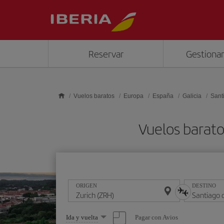
Saltar al contenido principal
Reservar
Gestionar
Vuelos baratos
Europa
España
Galicia
Sant
Vuelos barato
ORIGEN
DESTINO
Seleccione
Pagar con Avios
Ida y vuelta