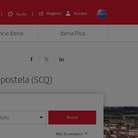
Registro
Acceso
Ayuda
cia Iberia
Iberia Plus
mpostela (SCQ)
dulto
Buscar
o día/mes/año
Más Económica