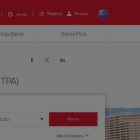
Registro
Acceso
Ayuda
cia Iberia
Iberia Plus
(TPA)
dulto
Buscar
o día/mes/año
Más Económica