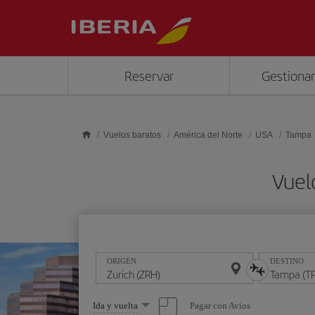
Saltar al contenido principal
Reservar
Gestionar
Vuelos baratos
América del Norte
USA
Tampa
Vuel
ORIGEN
DESTINO
Seleccione
Pagar con Avios
Ida y vuelta