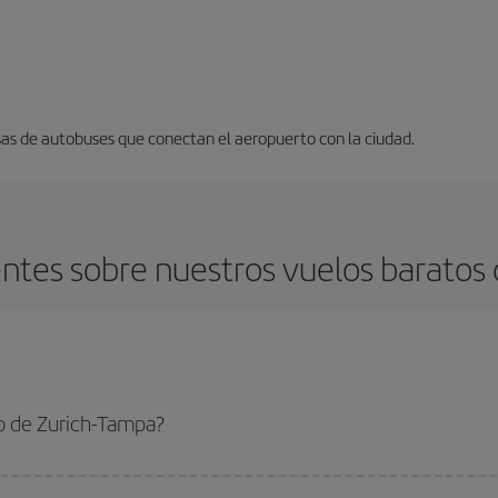
sas de autobuses que conectan el aeropuerto con la ciudad.
ntes sobre nuestros vuelos baratos 
o de Zurich-Tampa?
ampa-dest y conseguir el vuelo más barato si evitas temporadas altas, compra