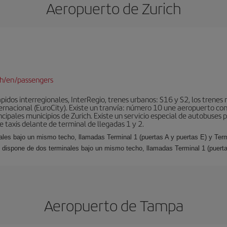
Aeropuerto de Zurich
ch/en/passengers
idos interregionales, InterRegio, trenes urbanos: S16 y S2, los trenes r
nternacional (EuroCity). Existe un tranvía: número 10 une aeropuerto con
ncipales municipios de Zurich. Existe un servicio especial de autobuses 
 taxis delante de terminal de llegadas 1 y 2.
nales bajo un mismo techo, llamadas Terminal 1 (puertas A y puertas E) y Ter
rt dispone de dos terminales bajo un mismo techo, llamadas Terminal 1 (puerta
Aeropuerto de Tampa