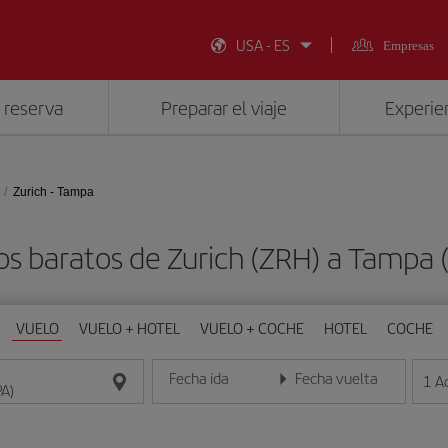
USA - ES
Empresas
 reserva
Preparar el viaje
Experien
Zurich - Tampa
os baratos de Zurich (ZRH) a Tampa 
VUELO
VUELO + HOTEL
VUELO + COCHE
HOTEL
COCHE
Fecha ida
Fecha vuelta
1
A
Introduce la fecha en formato día/mes/año
Introduce la fecha en format