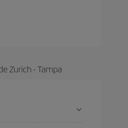
de Zurich - Tampa
s con antelación y puedes ser flexible con las