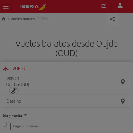
Saltar al contenido principal
Vuelos baratos
África
Vuelos baratos desde Oujda
(OUD)
VUELO
ORIGEN
Destino
Seleccione
Ida y vuelta
una
opción
Pagar con Avios