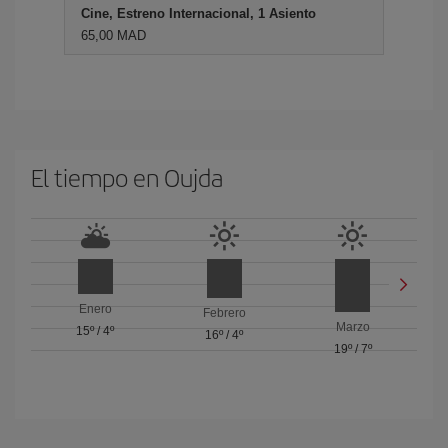
Cine, Estreno Internacional, 1 Asiento
65,00 MAD
El tiempo en Oujda
Enero
Febrero
Marzo
15º
/
4º
16º
/
4º
19º
/
7º