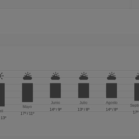
Junio
Julio
Agosto
Sept
Mayo
14º
/
9º
13º
/
8º
14º
/
8º
ril
17º
17º
/
11º
/
13º