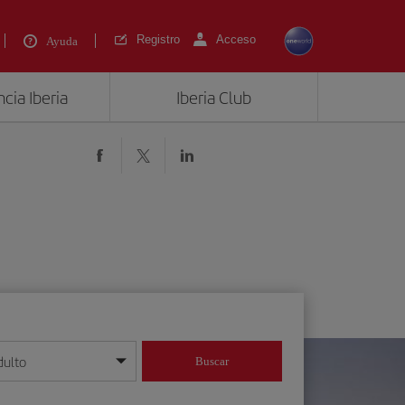
Registro
Acceso
Ayuda
cia Iberia
Iberia Club
dulto
Buscar
o día/mes/año