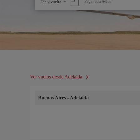
Seleccione
Pagar con Avios
Ida y vuelta
una
opción
Ver vuelos desde Adelaida
Buenos Aires
-
Adelaida