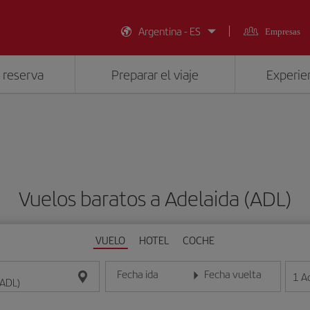
Argentina - ES
Empresas
 reserva
Preparar el viaje
Experien
Vuelos baratos a Adelaida (ADL)
VUELO
HOTEL
COCHE
Fecha ida
Fecha vuelta
1
A
Introduce la fecha en formato día/mes/año
Introduce la fecha en format