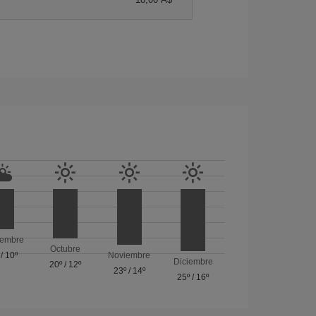
iembre
Octubre
/
10º
Noviembre
Diciembre
20º
/
12º
23º
/
14º
25º
/
16º