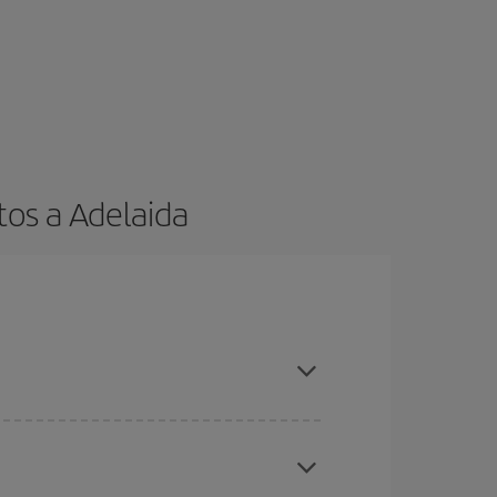
tos a Adelaida
es ser flexible con las fechas y horarios de ida y
cuentras el vuelo más barato.