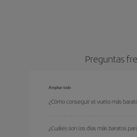
Preguntas fre
Ampliar todo
¿Cómo conseguir el vuelo más barato
Podrás ahorrar en tu billete de avión y conseguir
vuelta. Además, si no tienes decidido un destino c
¿Cuáles son los días más baratos para