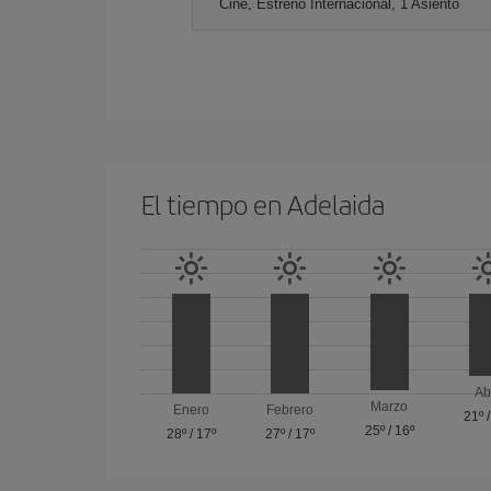
Cine, Estreno Internacional, 1 Asiento
El tiempo en Adelaida
Ab
Marzo
Enero
Febrero
21º
25º
/
16º
28º
/
17º
27º
/
17º