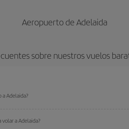
Aeropuerto de Adelaida
cuentes sobre nuestros vuelos bara
 a Adelaida?
 el vuelo más barato si evitas temporadas altas, compras con antelación y pued
oncreto para tu viaje, mira nuestras ofertas y déjate inspirar: seguro que en
 volar a Adelaida?