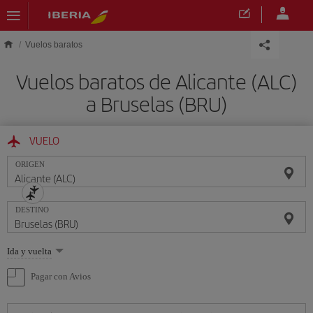
Saltar al contenido principal
Vuelos baratos
Vuelos baratos de Alicante (ALC)
a Bruselas (BRU)
VUELO
ORIGEN
DESTINO
Seleccione
Ida y vuelta
una
opción
Pagar con Avios