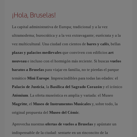
¡Hola, Bruselas!
La capital administrativa de Europa; tradicional y a la vez
ultramoderna; burocrática y a la vez extravagante; eurócrata y a la
vez multicultural. Una ciudad con cientos de
bares y cafés
, bellas
plazas y palacios medievales
que conviven con edificios
art
nouveau
e incluso con el hormigón más reciente. Si buscas
vuelos
baratos a Bruselas
para viajar en familia, no te pierdas el parque
temático
Mini Europe
. Imprescindibles para todas las edades: el
Palacio de Justicia
, la
Basílica del Sagrado Corazón
y el icónico
Atómium
. La oferta museística es amplia y variada: el Museo
Magritte
, el
Museo de Instrumentos Musicales
y, sobre todo, la
original propuesta del
Museo del Cómic
.
Aprovecha nuestras
ofertas de vuelos a Bruselas
y apúntate un
indispensable de la ciudad: sentarte en un rinconcito de la