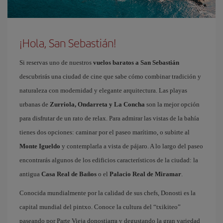
¡Hola, San Sebastián!
Si reservas uno de nuestros
vuelos baratos a San Sebastián
descubrirás una ciudad de cine que sabe cómo combinar tradición y
naturaleza con modernidad y elegante arquitectura. Las playas
urbanas de
Zurriola, Ondarreta y La Concha
son la mejor opción
para disfrutar de un rato de relax. Para admirar las vistas de la bahía
tienes dos opciones: caminar por el paseo marítimo, o subirte al
Monte Igueldo
y contemplarla a vista de pájaro. A lo largo del paseo
encontrarás algunos de los edificios característicos de la ciudad: la
antigua
Casa Real de Baños
o el
Palacio Real de Miramar
.
Conocida mundialmente por la calidad de sus chefs, Donosti es la
capital mundial del pintxo. Conoce la cultura del “txikiteo”
paseando por Parte Vieja donostiarra y degustando la gran variedad