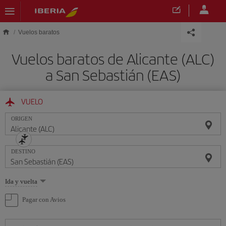
Saltar al contenido principal
Vuelos baratos
Vuelos baratos de Alicante (ALC)
a San Sebastián (EAS)
VUELO
ORIGEN
DESTINO
Seleccione
Ida y vuelta
una
opción
Pagar con Avios