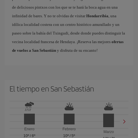
de deliciosos pintxos con los que se te hará la boca agua en una
infinidad de bares. Y no te olvidas de visitar
Hondarribia
, una
idílica localidad costera con un centro histórico amurallado y un
paseo sobre la bahía del Txingudi, desde donde puedes distinguir la
vecina localidad francesa de Hendaya. ¡Reserva las mejores
ofertas
de vuelos a San Sebastián
y disfruta de su encanto!
El tiempo en San Sebastián
Enero
Febrero
Marzo
10º
/
6º
10º
/
5º