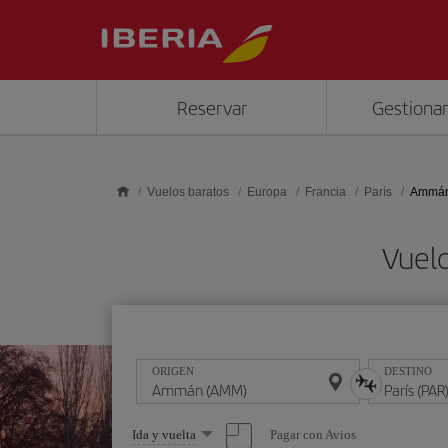
Saltar al contenido principal
Reservar
Gestionar
Vuelos baratos
Europa
Francia
París
Ammán 
Vuel
ORIGEN
DESTINO
Seleccione
Pagar con Avios
Ida y vuelta