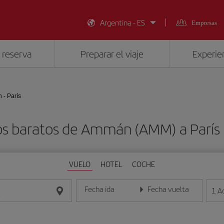
Argentina - ES
Empresas
 reserva
Preparar el viaje
Experien
- París
os baratos de Ammán (AMM) a París 
VUELO
HOTEL
COCHE
Fecha ida
Fecha vuelta
1
A
Introduce la fecha en formato día/mes/año
Introduce la fecha en format