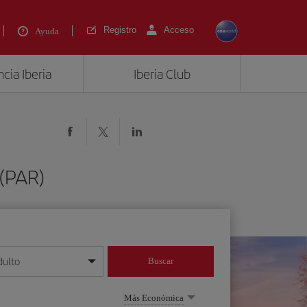
Registro
Acceso
Ayuda
cia Iberia
Iberia Club
(PAR)
dulto
Buscar
o día/mes/año
Más Económica