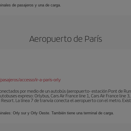
inales de pasajeros y una de carga.
Aeropuerto de París
pasajeros/accesso/ir-a-paris-orly
conectados por medio de un autobús (aeropuerto- estación Pont de Rung
obuses expreso: Orlybus, Cars Air France line 1, Cars Air France line 3,
 Resort. La línea 7 de tranvía conecta el aeropuerto con el metro. Exis
minales: Orly sur y Orly Oeste. También tiene una terminal de carga.