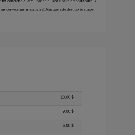
de un concierto al aire libre en el Red Rocks Amphitheatre. Y
sas cervecerías artesanales!Deja que este destino te atrape
18,00 $
9,00 $
6,00 $