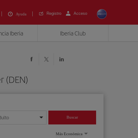
Registro
Acceso
Ayuda
cia Iberia
Iberia Club
r (DEN)
dulto
Buscar
o día/mes/año
Más Económica