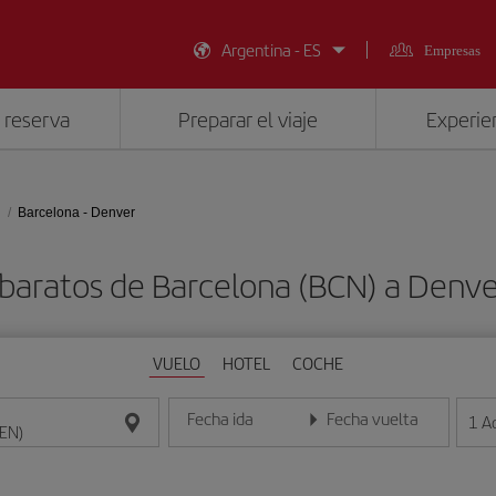
Argentina - ES
Empresas
 reserva
Preparar el viaje
Experien
Barcelona - Denver
 baratos de Barcelona (BCN) a Denve
VUELO
HOTEL
COCHE
Fecha ida
Fecha vuelta
1
A
Introduce la fecha en formato día/mes/año
Introduce la fecha en format