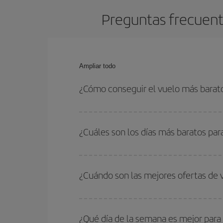
Preguntas frecuent
Ampliar todo
¿Cómo conseguir el vuelo más barat
Podrás ahorrar en tu billete de avión de Barcelon
fechas y horarios de ida y vuelta.
¿Cuáles son los días más baratos pa
Para saber qué días te saldrá más económico vol
quieres ir y en qué fechas habías pensado viajar
¿Cuándo son las mejores ofertas de
para que puedas encontrar la mejor oferta. Ademá
más en el precio de tu billete.
Puedes conseguir los vuelos más baratos viajan
periodos de vacaciones escolares son temporada
¿Qué día de la semana es mejor para