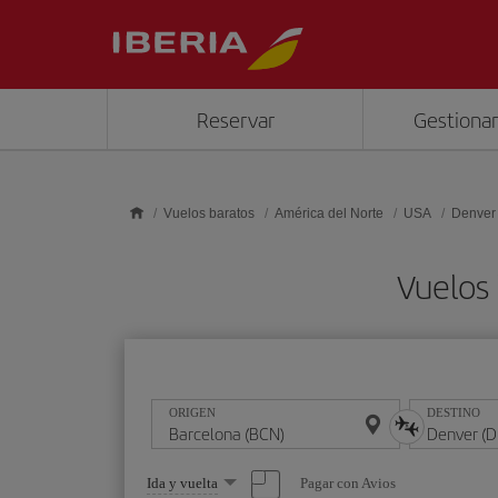
Saltar al contenido principal
Reservar
Gestionar
Vuelos baratos
América del Norte
USA
Denver
Vuelos
ORIGEN
DESTINO
Seleccione
Pagar con Avios
Ida y vuelta