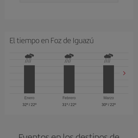
El tiempo en Foz de Iguazú
Enero
Febrero
Marzo
32º
/
22º
31º
/
22º
30º
/
22º
Eventos en los destinos de