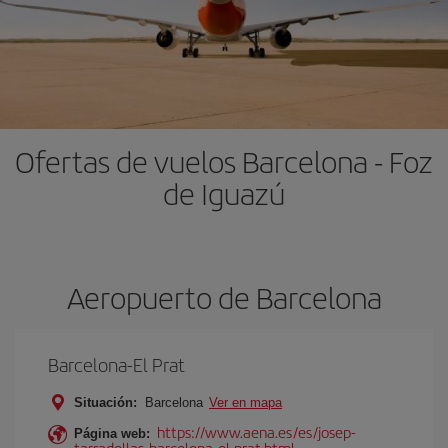
Ofertas de vuelos Barcelona - Foz
de Iguazú
Aeropuerto de Barcelona
Barcelona-El Prat
Situación:
Barcelona
Ver en mapa
https://www.aena.es/es/josep-
Página web:
tarradellas-barcelona-el-prat.html