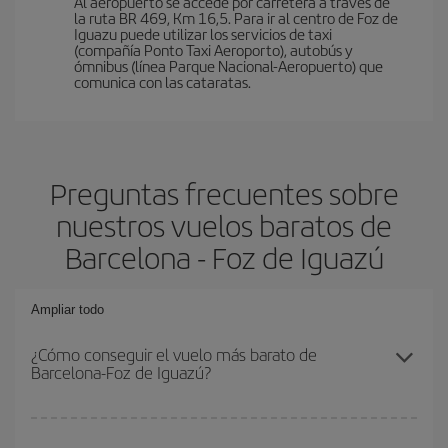
Al aeropuerto se accede por carretera a través de
la ruta BR 469, Km 16,5. Para ir al centro de Foz de
Iguazu puede utilizar los servicios de taxi
(compañía Ponto Taxi Aeroporto), autobús y
ómnibus (línea Parque Nacional-Aeropuerto) que
comunica con las cataratas.
Preguntas frecuentes sobre
nuestros vuelos baratos de
Barcelona - Foz de Iguazú
Ampliar todo
¿Cómo conseguir el vuelo más barato de
Barcelona-Foz de Iguazú?
Podrás ahorrar en tu billete de avión de Barcelona-Foz de Iguazú-