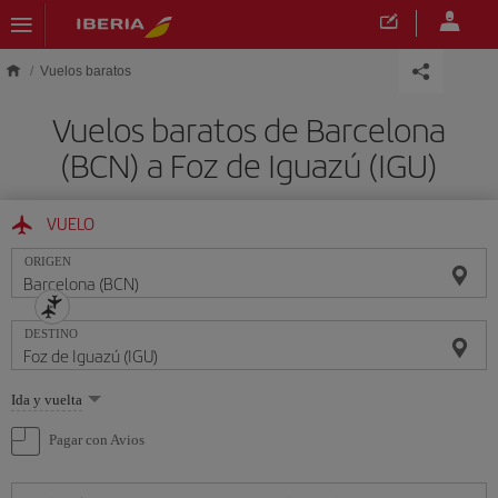
Saltar al contenido principal
Vuelos baratos
Vuelos baratos de Barcelona
(BCN) a Foz de Iguazú (IGU)
VUELO
ORIGEN
DESTINO
Seleccione
Ida y vuelta
una
opción
Pagar con Avios