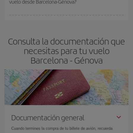
vuelo desde Barcelona-Génova?
y de que las tarifas más baratas (turista) estén disponibles o se
vayan agotando. Por eso, comprar con antelación es
fundamental
para conseguir
vuelos baratos a Barcelona-
En Iberia, tenemos distintas tarifas para garantizarte el mejor
Génova-dest
.
precio según tus necesidades de viaje. La tarifa básica, te
asegura el vuelo más barato.
Consulta la documentación que
necesitas para tu vuelo
Barcelona - Génova
Documentación general
Cuando termines la compra de tu billete de avión, recuerda