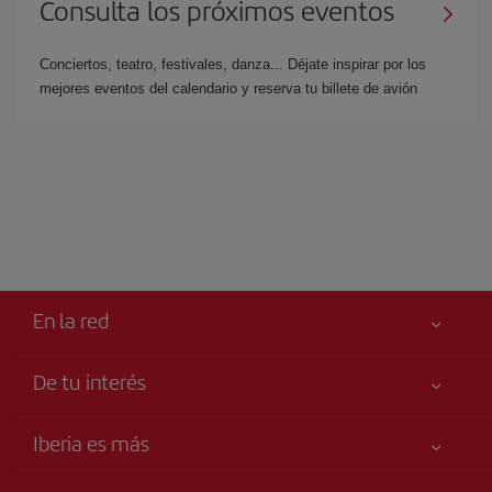
Consulta los próximos eventos
Conciertos, teatro, festivales, danza... Déjate inspirar por los
mejores eventos del calendario y reserva tu billete de avión
En la red
De tu interés
Me gusta volar
Tu seguridad es lo primero
Iberia es más
Accesibilidad
Noticias y Novedades
Compromiso de servicio