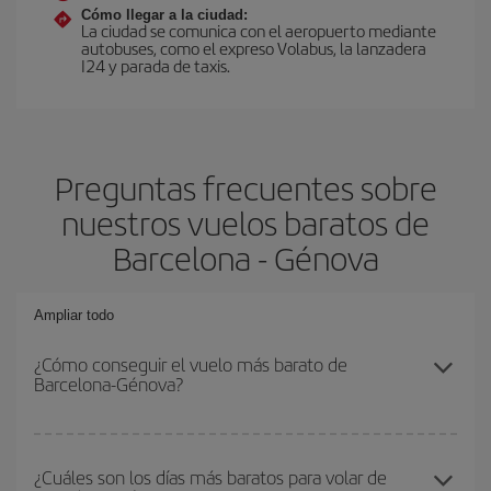
Cómo llegar a la ciudad:
La ciudad se comunica con el aeropuerto mediante
autobuses, como el expreso Volabus, la lanzadera
I24 y parada de taxis.
Preguntas frecuentes sobre
nuestros vuelos baratos de
Barcelona - Génova
Ampliar todo
¿Cómo conseguir el vuelo más barato de
Barcelona-Génova?
Podrás ahorrar en tu billete de avión de Barcelona-Génova-dest y
conseguir el vuelo más barato si evitas temporadas altas,
¿Cuáles son los días más baratos para volar de