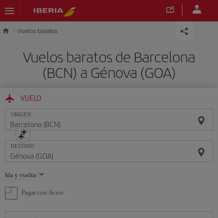
Saltar al contenido principal
Vuelos baratos
Vuelos baratos de Barcelona
(BCN) a Génova (GOA)
VUELO
ORIGEN
DESTINO
Seleccione
Ida y vuelta
una
opción
Pagar con Avios