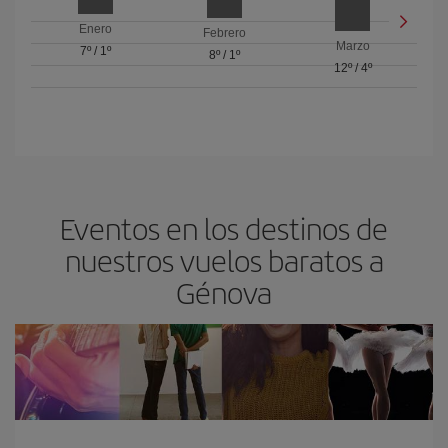
Enero
Febrero
Marzo
7º
/
1º
8º
/
1º
12º
/
4º
Eventos en los destinos de
nuestros vuelos baratos a
Génova