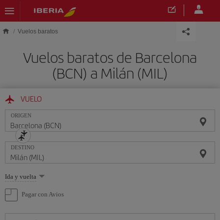
Saltar al contenido principal
Vuelos baratos
Vuelos baratos de Barcelona
(BCN) a Milán (MIL)
VUELO
ORIGEN
DESTINO
Seleccione
Ida y vuelta
una
opción
Pagar con Avios