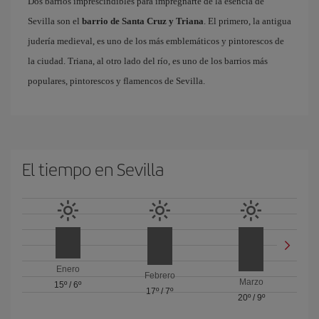
Dos barrios imprescindibles para impregnarte de la esencia de
Sevilla son el
barrio de Santa Cruz y Triana
. El primero, la antigua
judería medieval, es uno de los más emblemáticos y pintorescos de
la ciudad. Triana, al otro lado del río, es uno de los barrios más
populares, pintorescos y flamencos de Sevilla.
El tiempo en Sevilla
Enero
Febrero
Marzo
15º
/
6º
17º
/
7º
20º
/
9º