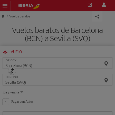
Saltar al contenido principal
Vuelos baratos
Vuelos baratos de Barcelona
(BCN) a Sevilla (SVQ)
VUELO
ORIGEN
DESTINO
Seleccione
Ida y vuelta
una
opción
Pagar con Avios