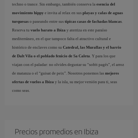
techno o trance. Sin embargo, también conserva la
esencia del
movimiento hippy
e invita al relax en sus
playas y calas de aguas
turquesas
o paseando entre sus
típicas casas de fachadas blancas
.
Reserva tu
vuelo barato a Ibiza
y aterriza en este paraíso
mediterráneo, en el que tampoco falta el atractivo cultural e
histórico de enclaves como su
Catedral, las Murallas y el barrio
de Dalt Vila o el poblado fenicio de Sa Caleta
. Y para los que
viajan con el paladar: no olvides degustar su “sofrit pagés”, el arroz
de matanza o el “guisat de peix”. Nosotros ponemos las
mejores
ofertas de vuelos a Ibiza
y la isla, su mejor versión para ti, seas
como seas.
Precios promedios en Ibiza