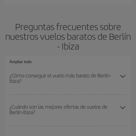
Preguntas frecuentes sobre
nuestros vuelos baratos de Berlín
- Ibiza
Ampliar todo
¿Cómo conseguir el vuelo más barato de Berlín-
Ibiza?
Podrás ahorrar en tu billete de avión de Berlín-Ibiza-dest y
conseguir el vuelo más barato si evitas temporadas altas,
¿Cuándo son las mejores ofertas de vuelos de
Berlín-Ibiza?
compras con antelación y puedes ser flexible con las fechas y
horarios de ida y vuelta.
Puedes conseguir los vuelos más baratos viajando
fuera de las
temporadas altas
. Aunque depende de tu destino, por lo general