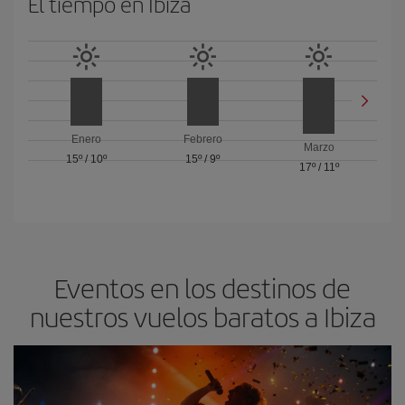
El tiempo en Ibiza
Enero
Febrero
Marzo
15º
/
10º
15º
/
9º
17º
/
11º
Eventos en los destinos de
nuestros vuelos baratos a Ibiza