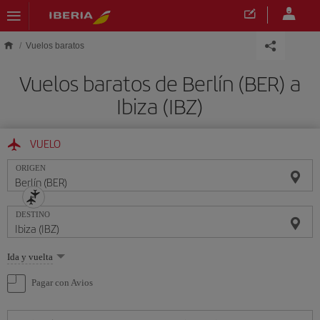
Saltar al contenido principal
Vuelos baratos
Vuelos baratos de Berlín (BER) a
Ibiza (IBZ)
VUELO
ORIGEN
DESTINO
Seleccione
Ida y vuelta
una
opción
Pagar con Avios