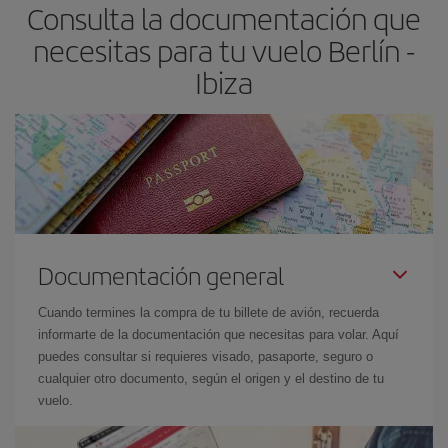
Consulta la documentación que
avión más baratos te saldrán. Además, si buscas los vuelos con
las fechas y los horarios del viaje un poco abiertos, podrás
elegir
necesitas para tu vuelo Berlín -
el precio más barato.
Ibiza
Documentación general
Cuando termines la compra de tu billete de avión, recuerda
informarte de la documentación que necesitas para volar. Aquí
puedes consultar si requieres visado, pasaporte, seguro o
cualquier otro documento, según el origen y el destino de tu
vuelo.