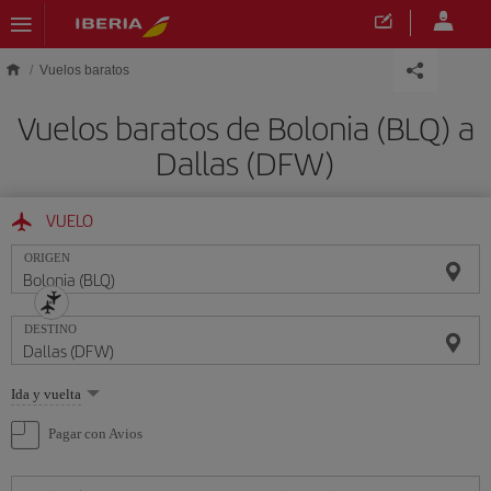
Saltar al contenido principal
Vuelos baratos
Vuelos baratos de Bolonia (BLQ) a
Dallas (DFW)
VUELO
ORIGEN
DESTINO
Seleccione
Ida y vuelta
una
opción
Pagar con Avios