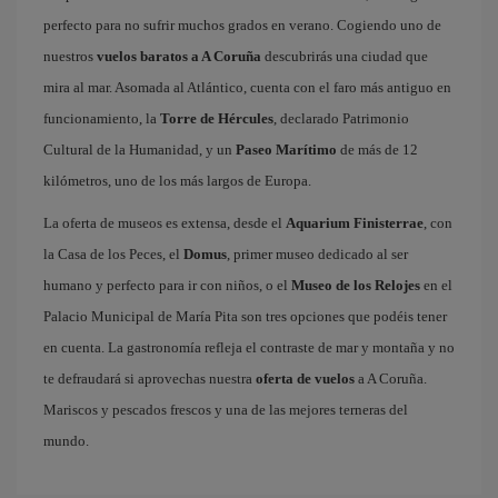
perfecto para no sufrir muchos grados en verano. Cogiendo uno de
nuestros
vuelos baratos a A Coruña
descubrirás una ciudad que
mira al mar. Asomada al Atlántico, cuenta con el faro más antiguo en
funcionamiento, la
Torre de Hércules
, declarado Patrimonio
Cultural de la Humanidad, y un
Paseo Marítimo
de más de 12
kilómetros, uno de los más largos de Europa.
La oferta de museos es extensa, desde el
Aquarium Finisterrae
, con
la Casa de los Peces, el
Domus
, primer museo dedicado al ser
humano y perfecto para ir con niños, o el
Museo de los Relojes
en el
Palacio Municipal de María Pita son tres opciones que podéis tener
en cuenta. La gastronomía refleja el contraste de mar y montaña y no
te defraudará si aprovechas nuestra
oferta de vuelos
a A Coruña.
Mariscos y pescados frescos y una de las mejores terneras del
mundo.