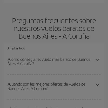
Preguntas frecuentes sobre
nuestros vuelos baratos de
Buenos Aires - A Coruña
Ampliar todo
¿Cómo conseguir el vuelo más barato de Buenos
Aires-A Coruña?
Podrás ahorrar en tu billete de avión de Buenos Aires-A Coruña-
dest y conseguir el vuelo más barato si evitas temporadas altas,
¿Cuándo son las mejores ofertas de vuelos de
Buenos Aires-A Coruña?
compras con antelación y puedes ser flexible con las fechas y
horarios de ida y vuelta.
Puedes conseguir los vuelos más baratos viajando
fuera de las
temporadas altas
. Aunque depende de tu destino, por lo general