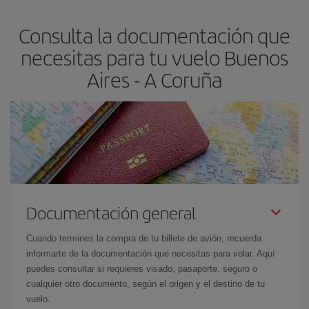
flexible.
Lo normal es que
cuanto antes
reserves tus billetes de
Consulta la documentación que
avión más baratos te saldrán. Además, si buscas los vuelos con
las fechas y los horarios del viaje un poco abiertos, podrás
elegir
necesitas para tu vuelo Buenos
el precio más barato.
Aires - A Coruña
Documentación general
Cuando termines la compra de tu billete de avión, recuerda
informarte de la documentación que necesitas para volar. Aquí
puedes consultar si requieres visado, pasaporte, seguro o
cualquier otro documento, según el origen y el destino de tu
vuelo.