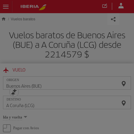
Saltar al contenido principal
Vuelos baratos
Vuelos baratos de Buenos Aires
(BUE) a A Coruña (LCG) desde
2214579 $
VUELO
ORIGEN
DESTINO
Seleccione
Ida y vuelta
una
opción
Pagar con Avios