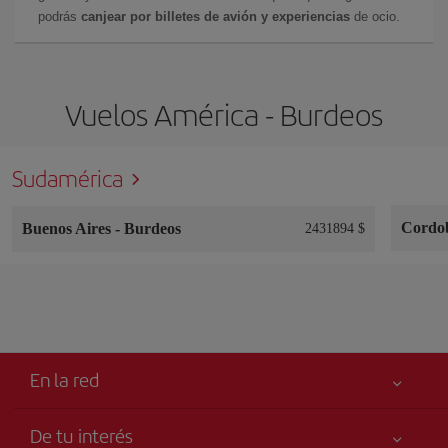
podrás
canjear por billetes de avión y experiencias
de ocio.
Vuelos América - Burdeos
Sudamérica
Cordo
Buenos Aires
-
Burdeos
2431894 $
En la red
De tu interés