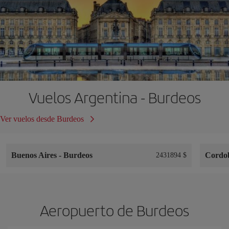
Vuelos Argentina - Burdeos
Ver vuelos desde Burdeos
Buenos Aires
-
Burdeos
Cordo
2431894 $
Aeropuerto de Burdeos