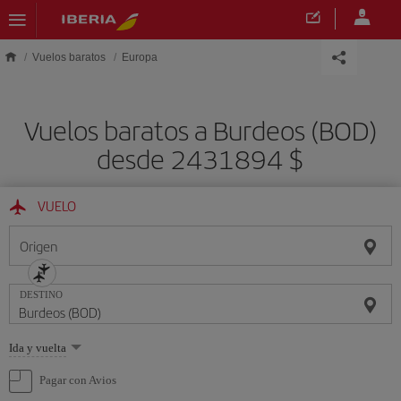
Saltar al contenido principal
Vuelos baratos
Europa
Vuelos baratos a Burdeos (BOD)
desde 2431894 $
VUELO
Origen
DESTINO
Seleccione
Ida y vuelta
una
opción
Pagar con Avios