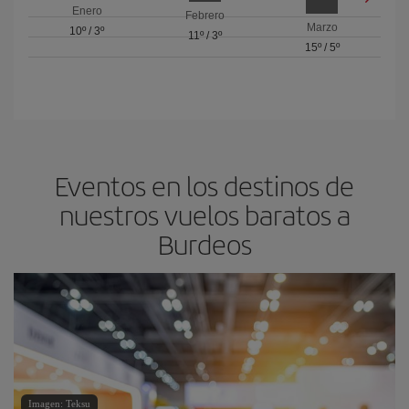
Enero
Febrero
Marzo
10º
/
3º
11º
/
3º
15º
/
5º
Eventos en los destinos de
nuestros vuelos baratos a
Burdeos
Imagen: Teksu