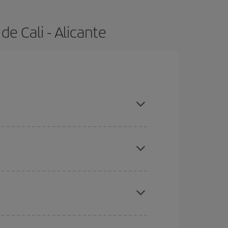
e Cali - Alicante
 con antelación y puedes ser flexible con las
ratos
. Dinos desde dónde vuelas, a dónde
ra días cercanos
, tanto de ida como de vuelta,
gunos
horarios
puede que te hagan ahorrar aún
eral las Navidades, la Semana Santa y los