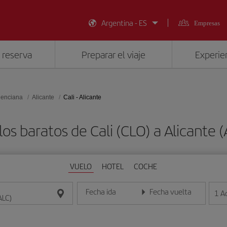
Argentina - ES
Empresas
 reserva
Preparar el viaje
Experien
lenciana
Alicante
Cali - Alicante
os baratos de Cali (CLO) a Alicante 
VUELO
HOTEL
COCHE
Fecha ida
Fecha vuelta
1
A
Introduce la fecha en formato día/mes/año
Introduce la fecha en format