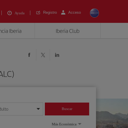
Registro
Acceso
Ayuda
cia Iberia
Iberia Club
(ALC)
dulto
Buscar
o día/mes/año
Más Económica