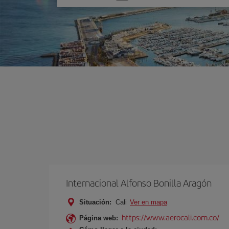
una
opción
Internacional Alfonso Bonilla Aragón
Situación:
Cali
Ver en mapa
https://www.aerocali.com.co/
Página web: