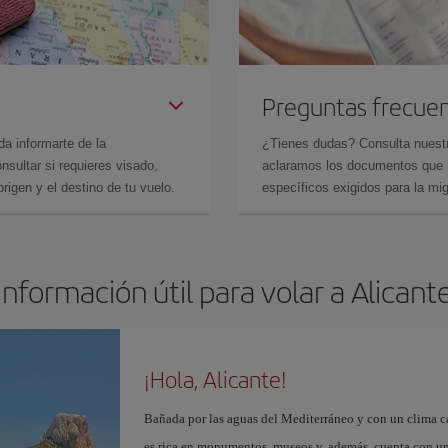
Preguntas frecue
da informarte de la
¿Tienes dudas? Consulta nues
sultar si requieres visado,
aclaramos los documentos que ne
rigen y el destino de tu vuelo.
específicos exigidos para la mi
Información útil para volar a Alicant
¡Hola, Alicante!
Bañada por las aguas del Mediterráneo y con un clima cál
es rica en monumentos, museos y, además, cuenta con una