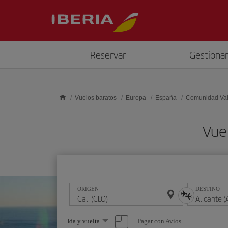
Saltar al contenido principal
Reservar
Gestionar
Vuelos baratos
Europa
España
Comunidad Va
Vuel
ORIGEN
DESTINO
Seleccione
Pagar con Avios
Ida y vuelta