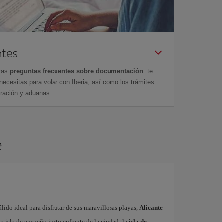
ntes
tras
preguntas frecuentes sobre documentación
: te
cesitas para volar con Iberia, así como los trámites
gración y aduanas.
e
ido ideal para disfrutar de sus maravillosas playas,
Alicante
 isla de ensueño justo enfrente de la ciudad: la
isla de