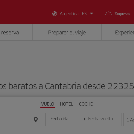
Argentina - ES
Empresas
 reserva
Preparar el viaje
Experien
os baratos a Cantabria desde 2232
VUELO
HOTEL
COCHE
Fecha ida
Fecha vuelta
1
A
Introduce la fecha en formato día/mes/año
Introduce la fecha en format