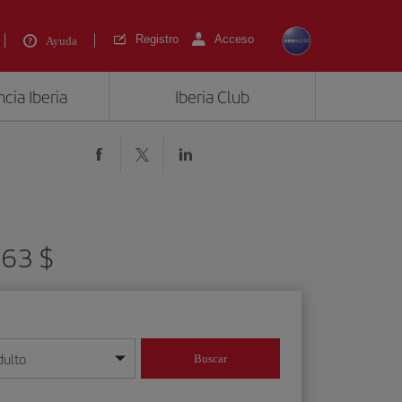
Registro
Acceso
Ayuda
cia Iberia
Iberia Club
563 $
dulto
Buscar
o día/mes/año