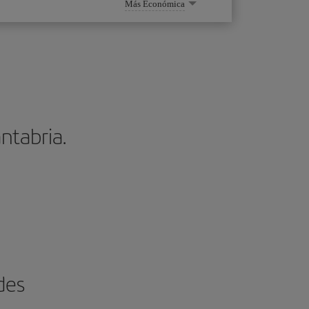
Más Económica
ntabria.
des