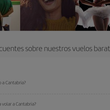
cuentes sobre nuestros vuelos barat
 a Cantabria?
 el vuelo más barato si evitas temporadas altas, compras con antelación y pued
oncreto para tu viaje, mira nuestras ofertas y déjate inspirar: seguro que en
 volar a Cantabria?