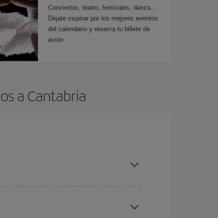
Conciertos, teatro, festivales, danza...
Déjate inspirar por los mejores eventos
del calendario y reserva tu billete de
avión
os a Cantabria
es ser flexible con las fechas y horarios de ida y
cuentras el vuelo más barato.