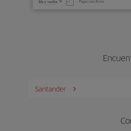
Seleccione
Pagar con Avios
Ida y vuelta
una
opción
Encuent
Santander
Co