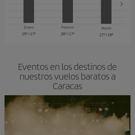
Enero
Febrero
Marzo
25º
/
17º
26º
/
17º
27º
/
18º
Eventos en los destinos de
nuestros vuelos baratos a
Caracas