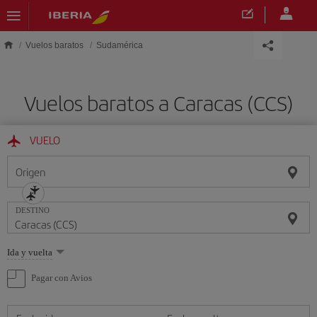
Saltar al contenido principal
Vuelos baratos
Sudamérica
Vuelos baratos a Caracas (CCS)
VUELO
Origen
DESTINO
Seleccione
Ida y vuelta
una
opción
Pagar con Avios