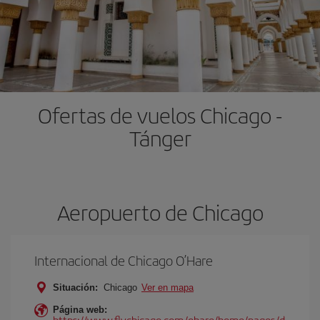
Ofertas de vuelos Chicago -
Tánger
Aeropuerto de Chicago
Internacional de Chicago O’Hare
Situación:
Chicago
Ver en mapa
Página web:
https://www.flychicago.com/ohare/home/pages/d