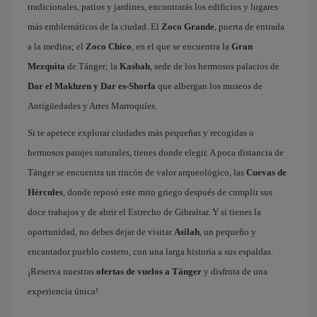
tradicionales, patios y jardines, encontrarás los edificios y lugares
más emblemáticos de la ciudad. El
Zoco Grande
, puerta de entrada
a la medina; el
Zoco Chico
, en el que se encuentra la
Gran
Mezquita
de Tánger; la
Kasbah
, sede de los hermosos palacios de
Dar el Makhzen y Dar es-Shorfa
que albergan los museos de
Antigüedades y Artes Marroquíes.
Si te apetece explorar ciudades más pequeñas y recogidas o
hermosos parajes naturales, tienes donde elegir. A poca distancia de
Tánger se encuentra un rincón de valor arqueológico, las
Cuevas de
Hércules
, donde reposó este mito griego después de cumplir sus
doce trabajos y de abrir el Estrecho de Gibraltar. Y si tienes la
oportunidad, no debes dejar de visitar
Asilah
, un pequeño y
encantador pueblo costero, con una larga historia a sus espaldas.
¡Reserva nuestras
ofertas de vuelos a Tánger
y disfruta de una
experiencia única!