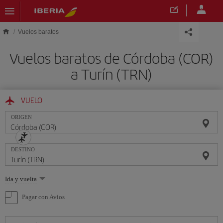
Saltar al contenido principal
Vuelos baratos
Vuelos baratos de Córdoba (COR)
a Turín (TRN)
VUELO
ORIGEN
DESTINO
Seleccione
Ida y vuelta
una
opción
Pagar con Avios