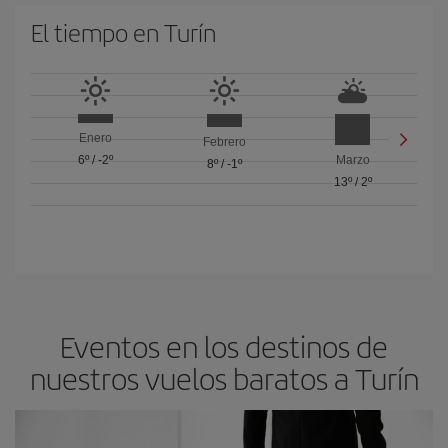
El tiempo en Turín
Enero
Febrero
6º
/
-2º
Marzo
8º
/
-1º
13º
/
2º
Eventos en los destinos de
nuestros vuelos baratos a Turín