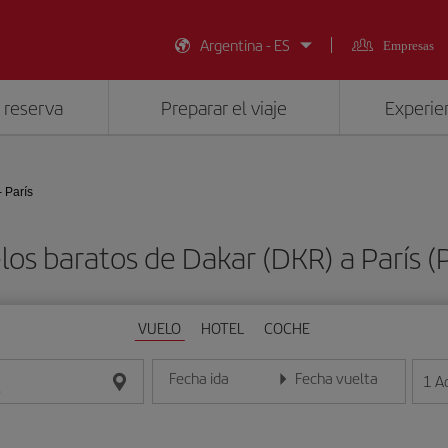
Argentina - ES
Empresas
 reserva
Preparar el viaje
Experien
- París
los baratos de Dakar (DKR) a París (
VUELO
HOTEL
COCHE
Fecha ida
Fecha vuelta
1
A
Introduce la fecha en formato día/mes/año
Introduce la fecha en format