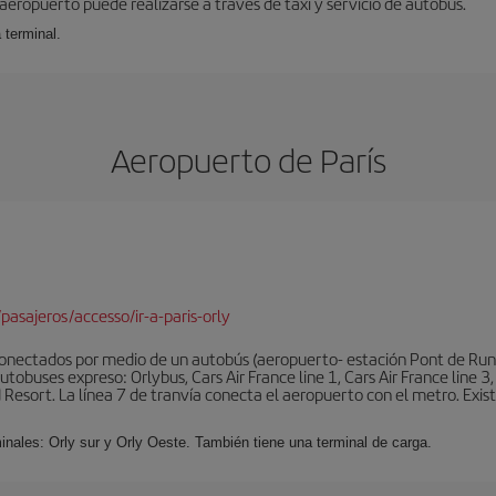
 aeropuerto puede realizarse a través de taxi y servicio de autobús.
 terminal.
Aeropuerto de París
pasajeros/accesso/ir-a-paris-orly
conectados por medio de un autobús (aeropuerto- estación Pont de Rung
obuses expreso: Orlybus, Cars Air France line 1, Cars Air France line 3,
 Resort. La línea 7 de tranvía conecta el aeropuerto con el metro. Exis
minales: Orly sur y Orly Oeste. También tiene una terminal de carga.