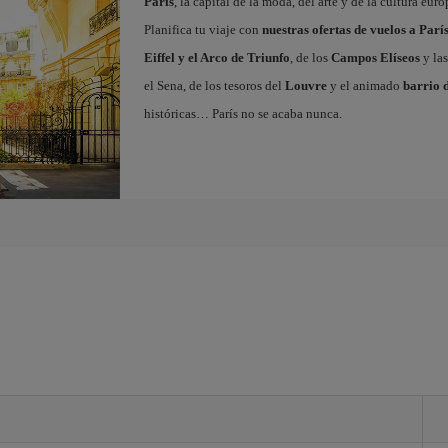
París
, la capital de la moda, del arte y de la cultura eu
Planifica tu viaje con
nuestras ofertas de vuelos a Parí
Eiffel y el Arco de Triunfo
, de los
Campos Elíseos
y las
el Sena, de los tesoros del
Louvre
y el animado
barrio 
históricas… París no se acaba nunca.