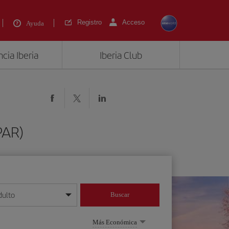
Registro
Acceso
Ayuda
cia Iberia
Iberia Club
PAR)
dulto
Buscar
o día/mes/año
Más Económica