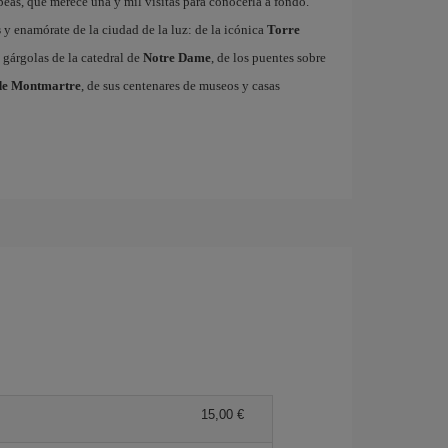
ropeas, que merece una y mil visitas para conocerla a fondo.
s
y enamórate de la ciudad de la luz: de la icónica
Torre
 gárgolas de la catedral de
Notre Dame
, de los puentes sobre
de Montmartre
, de sus centenares de museos y casas
15,00 €