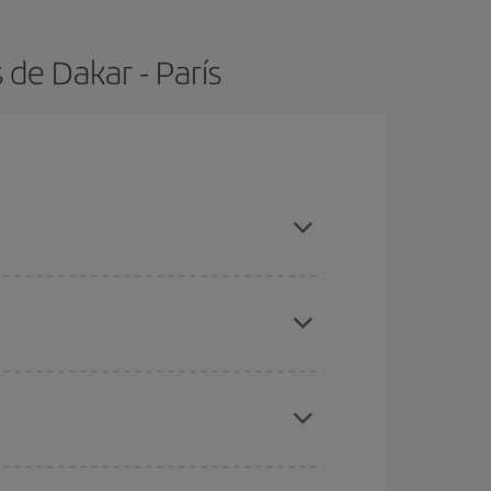
de Dakar - París
con antelación y puedes ser flexible con las
ratos
. Dinos desde dónde vuelas, a dónde
ra días cercanos
, tanto de ida como de vuelta,
gunos
horarios
puede que te hagan ahorrar aún
eral las Navidades, la Semana Santa y los