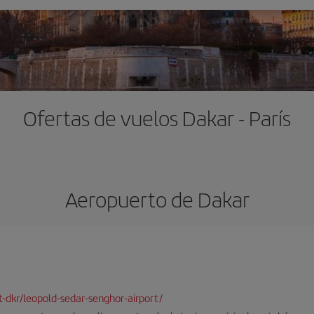
Ofertas de vuelos Dakar - París
Aeropuerto de Dakar
rt-dkr/leopold-sedar-senghor-airport/