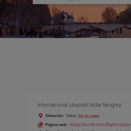
una
opción
Internacional Léopold Sédar Senghor
Situación:
Dakar
Ver en mapa
https://es.trip.com/flights/airpo
Página web: