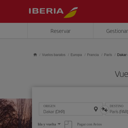
Saltar al contenido principal
Reservar
Gestionar
Vuelos baratos
Europa
Francia
París
Dakar 
Vue
ORIGEN
DESTINO
Seleccione
Pagar con Avios
Ida y vuelta