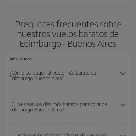
Preguntas frecuentes sobre
nuestros vuelos baratos de
Edimburgo - Buenos Aires
Ampliar todo
¿Cómo conseguir el vuelo más barato de
Edimburgo-Buenos Aires?
Podrás ahorrar en tu billete de avión de Edimburgo-Buenos Aires-
dest y conseguir el vuelo más barato si evitas temporadas altas,
¿Cuáles son los días más baratos para volar de
Edimburgo-Buenos Aires?
compras con antelación y puedes ser flexible con las fechas y
horarios de ida y vuelta.
Para saber qué días te saldrá más económico volar, solo tienes
que empezar una consulta en nuestro
buscador de vuelos
¿Cuándo son las mejores ofertas de vuelos de