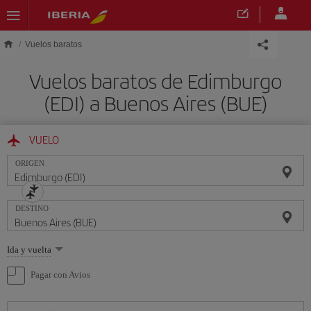
Saltar al contenido principal
Vuelos baratos
Vuelos baratos de Edimburgo
(EDI) a Buenos Aires (BUE)
VUELO
ORIGEN
DESTINO
Seleccione
Ida y vuelta
una
opción
Pagar con Avios