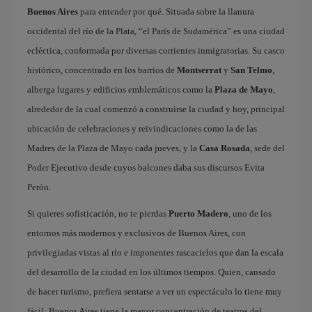
Buenos Aires
para entender por qué. Situada sobre la llanura
occidental del río de la Plata, “el París de Sudamérica” es una ciudad
ecléctica, conformada por diversas corrientes inmigratorias. Su casco
histórico, concentrado en los barrios de
Montserrat
y
San Telmo
,
alberga lugares y edificios emblemáticos como la
Plaza de Mayo
,
alrededor de la cual comenzó a construirse la ciudad y hoy, principal
ubicación de celebraciones y reivindicaciones como la de las
Madres de la Plaza de Mayo cada jueves, y la
Casa Rosada
, sede del
Poder Ejecutivo desde cuyos balcones daba sus discursos Evita
Perón.
Si quieres sofisticación, no te pierdas
Puerto Madero
, uno de los
entornos más modernos y exclusivos de Buenos Aires, con
privilegiadas vistas al río e imponentes rascacielos que dan la escala
del desarrollo de la ciudad en los últimos tiempos. Quien, cansado
de hacer turismo, prefiera sentarse a ver un espectáculo lo tiene muy
fácil: Buenos Aires tiene la mayor concentración de teatros del