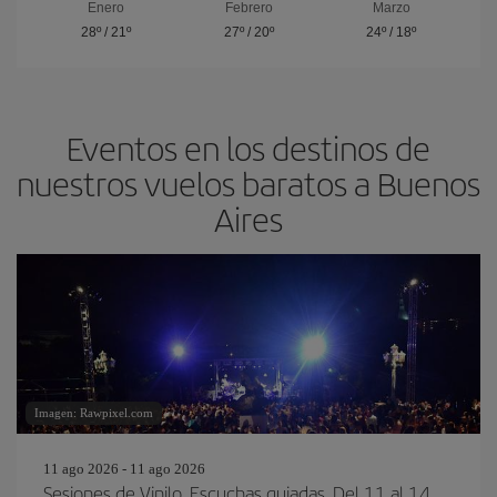
Enero
Febrero
Marzo
28º
/
21º
27º
/
20º
24º
/
18º
Eventos en los destinos de
nuestros vuelos baratos a Buenos
Aires
Imagen: Rawpixel.com
11 ago 2026 - 11 ago 2026
Sesiones de Vinilo. Escuchas guiadas. Del 11 al 14