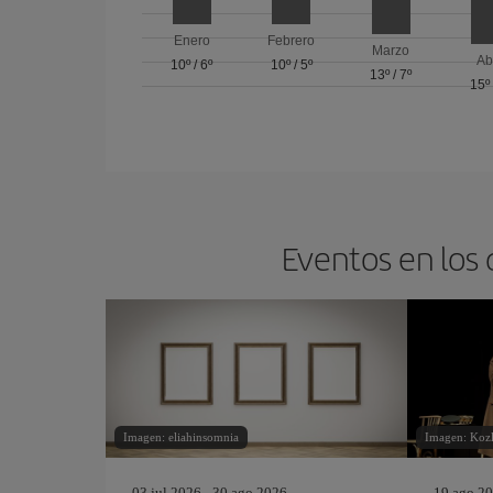
Enero
Febrero
Marzo
Ab
10º
/
6º
10º
/
5º
13º
/
7º
15º
Eventos en los 
Imagen: eliahinsomnia
Imagen: Kozl
03 jul 2026 - 30 ago 2026
19 ago 20