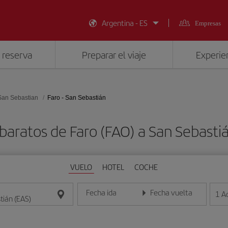
Argentina - ES
Empresas
 reserva
Preparar el viaje
Experien
San Sebastian
Faro - San Sebastián
baratos de Faro (FAO) a San Sebasti
VUELO
HOTEL
COCHE
Fecha ida
Fecha vuelta
1
A
Introduce la fecha en formato día/mes/año
Introduce la fecha en format