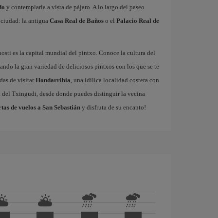
do
y contemplarla a vista de pájaro. A lo largo del paseo
a ciudad: la antigua
Casa Real de Baños
o el
Palacio Real de
sti es la capital mundial del pintxo. Conoce la cultura del
ando la gran variedad de deliciosos pintxos con los que se te
das de visitar
Hondarribia
, una idílica localidad costera con
a del Txingudi, desde donde puedes distinguir la vecina
rtas de vuelos a San Sebastián
y disfruta de su encanto!