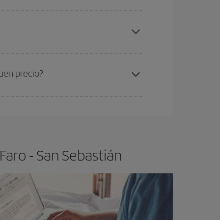
elo y de que las tarifas más baratas (turista)
ro-San Sebastián-dest
.
ra el vuelo más barato.
uen precio?
ser flexible.
Lo normal es que
cuanto antes
 poco abiertos, podrás
elegir el precio más
Faro - San Sebastián