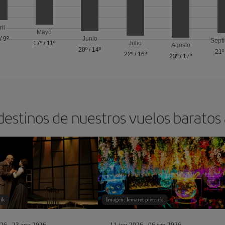
ril
Mayo
/
9º
Junio
Sept
17º
/
11º
Julio
Agosto
20º
/
14º
21º
22º
/
16º
23º
/
17º
destinos de nuestros vuelos baratos
ik
Imagen: lemaret pierrick
26 - 23 ago 2026
11 jun 2026 - 06 sep 2026