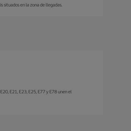
s situados en la zona de llegadas.
s E20, E21, E23, E25, E77 y E78 unen el