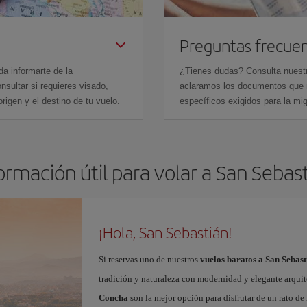
Preguntas frecue
da informarte de la
¿Tienes dudas? Consulta nues
sultar si requieres visado,
aclaramos los documentos que ne
rigen y el destino de tu vuelo.
específicos exigidos para la mi
ormación útil para volar a San Sebas
¡Hola, San Sebastián!
Si reservas uno de nuestros
vuelos baratos a San Sebast
tradición y naturaleza con modernidad y elegante arquit
Concha
son la mejor opción para disfrutar de un rato de 