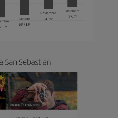
Diciembre
Noviembre
11º
/
7º
Octubre
13º
/
9º
iembre
19º
/
13º
/
15º
 a San Sebastián
Imagen: PV productions
17 jul 2026 - 18 oct 2026