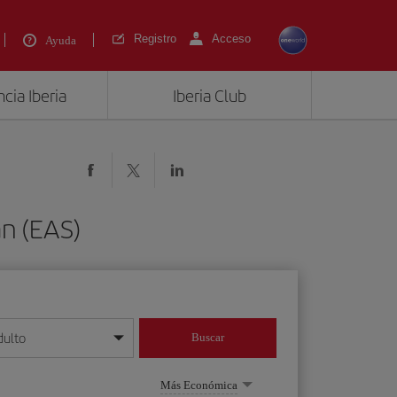
Registro
Acceso
Ayuda
cia Iberia
Iberia Club
án (EAS)
dulto
Buscar
o día/mes/año
Más Económica