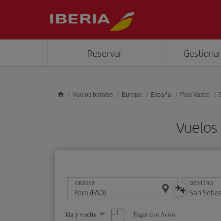
Saltar al contenido principal
Reservar
Gestionar
Vuelos baratos
Europa
España
País Vasco
Vuelos 
ORIGEN
DESTINO
Seleccione
Pagar con Avios
Ida y vuelta