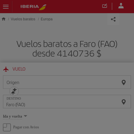
Saltar al contenido principal
Vuelos baratos
Europa
Vuelos baratos a Faro (FAO)
desde 4140736 $
VUELO
Origen
DESTINO
Seleccione
Ida y vuelta
una
opción
Pagar con Avios