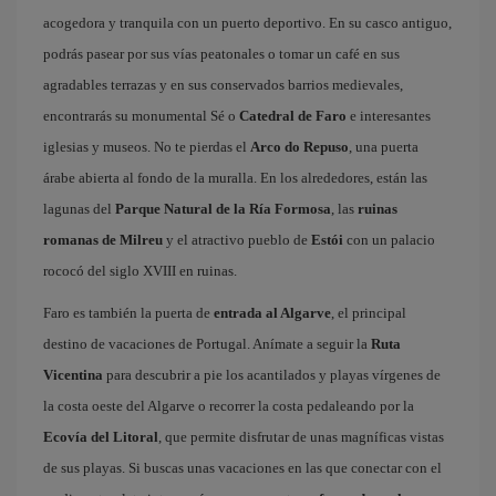
acogedora y tranquila con un puerto deportivo. En su casco antiguo,
podrás pasear por sus vías peatonales o tomar un café en sus
agradables terrazas y en sus conservados barrios medievales,
encontrarás su monumental Sé o
Catedral de Faro
e interesantes
iglesias y museos. No te pierdas el
Arco do Repuso
, una puerta
árabe abierta al fondo de la muralla. En los alrededores, están las
lagunas del
Parque Natural de la Ría Formosa
, las
ruinas
romanas de Milreu
y el atractivo pueblo de
Estói
con un palacio
rococó del siglo XVIII en ruinas.
Faro es también la puerta de
entrada al Algarve
, el principal
destino de vacaciones de Portugal. Anímate a seguir la
Ruta
Vicentina
para descubrir a pie los acantilados y playas vírgenes de
la costa oeste del Algarve o recorrer la costa pedaleando por la
Ecovía del Litoral
, que permite disfrutar de unas magníficas vistas
de sus playas. Si buscas unas vacaciones en las que conectar con el