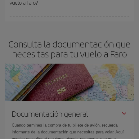
vuelo a Faro?
y de que las tarifas más baratas (turista) estén disponibles o se
vayan agotando. Por eso, comprar con antelación es
fundamental
para conseguir
vuelos baratos a Faro.
En Iberia, tenemos distintas tarifas para garantizarte el mejor
precio según tus necesidades de viaje. La tarifa básica, te
asegura el vuelo más barato.
Consulta la documentación que
necesitas para tu vuelo a Faro
Documentación general
Cuando termines la compra de tu billete de avión, recuerda
informarte de la documentación que necesitas para volar. Aquí
puedes consultar si requieres visado, pasaporte, seguro o