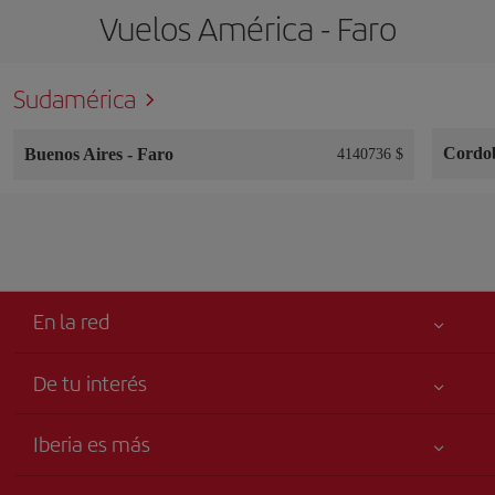
Vuelos América - Faro
Sudamérica
Cordo
Buenos Aires
-
Faro
4140736 $
En la red
De tu interés
Me gusta volar
Tu seguridad es lo primero
Iberia es más
Accesibilidad
Noticias y Novedades
Compromiso de servicio