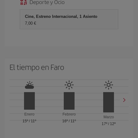
Deporte y Ocio
Cine, Estreno Internacional, 1 Asiento
7,00 €
El tiempo en Faro
Enero
Febrero
Marzo
15º
/
11º
16º
/
11º
17º
/
12º