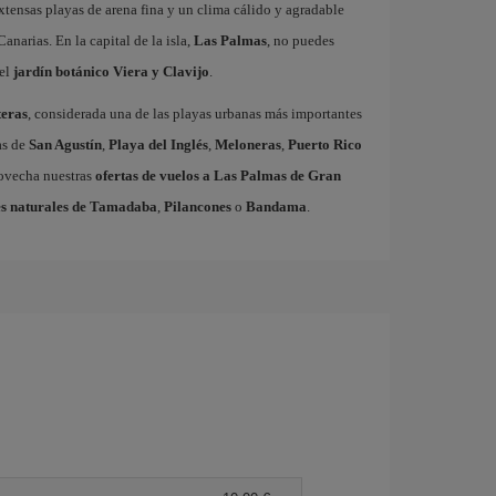
xtensas playas de arena fina y un clima cálido y agradable
Canarias. En la capital de la isla,
Las Palmas
, no puedes
el
jardín botánico Viera y Clavijo
.
eras
, considerada una de las playas urbanas más importantes
as de
San Agustín
,
Playa del Inglés
,
Meloneras
,
Puerto Rico
rovecha nuestras
ofertas de vuelos a Las Palmas de Gran
s naturales de Tamadaba
,
Pilancones
o
Bandama
.