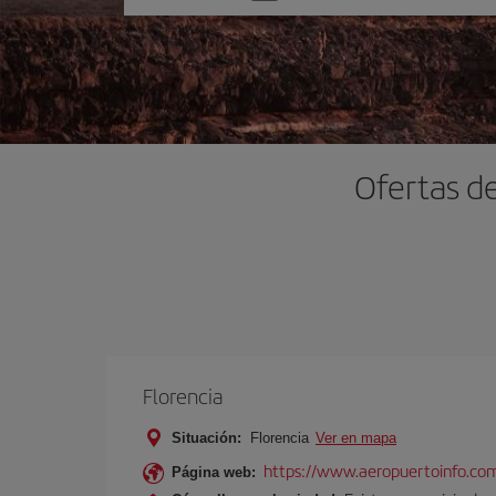
una
opción
Ofertas de
Florencia
Situación:
Florencia
Ver en mapa
https://www.aeropuertoinfo.com
Página web: