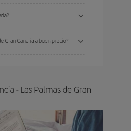
elo y de que las tarifas más baratas (turista)
orencia-Las Palmas de Gran Canaria-dest
.
ria?
ra el vuelo más barato.
de Gran Canaria a buen precio?
ser flexible.
Lo normal es que
cuanto antes
 poco abiertos, podrás
elegir el precio más
ncia - Las Palmas de Gran