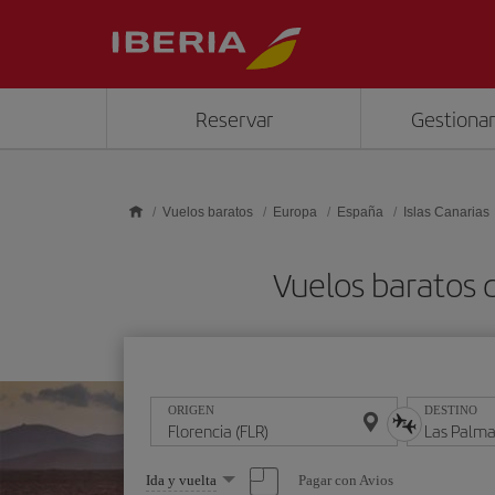
Saltar al contenido principal
Reservar
Gestionar
Vuelos baratos
Europa
España
Islas Canarias
Vuelos baratos d
ORIGEN
DESTINO
Seleccione
Pagar con Avios
Ida y vuelta