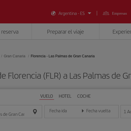
Argentina - ES
Empresas
 reserva
Preparar el viaje
Experien
Gran Canaria
Florencia - Las Palmas de Gran Canaria
e Florencia (FLR) a Las Palmas de G
VUELO
HOTEL
COCHE
Fecha ida
Fecha vuelta
1
A
Introduce la fecha en formato día/mes/año
Introduce la fecha en format