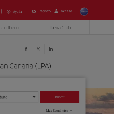
Registro
Acceso
Ayuda
cia Iberia
Iberia Club
ran Canaria (LPA)
dulto
Buscar
o día/mes/año
Más Económica