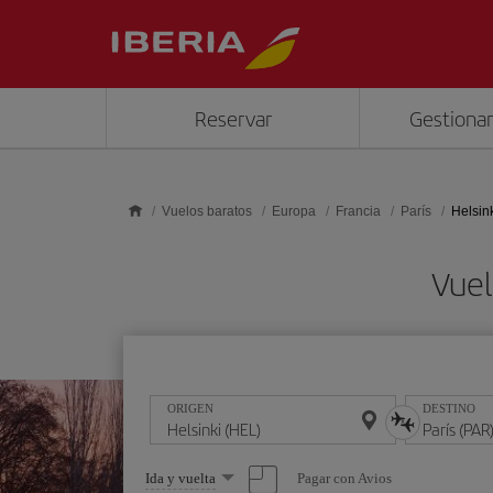
Saltar al contenido principal
Reservar
Gestionar
Vuelos baratos
Europa
Francia
París
Helsink
Vuel
ORIGEN
DESTINO
Seleccione
Pagar con Avios
Ida y vuelta