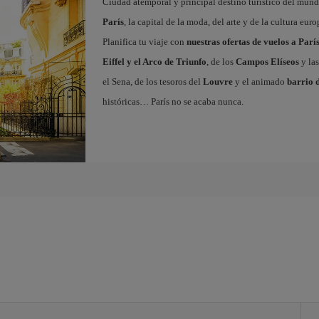
Ciudad atemporal y principal destino turístico del mundo
París
, la capital de la moda, del arte y de la cultura eu
Planifica tu viaje con
nuestras ofertas de vuelos a Parí
Eiffel y el Arco de Triunfo
, de los
Campos Elíseos
y las
el Sena, de los tesoros del
Louvre
y el animado
barrio 
históricas… París no se acaba nunca.