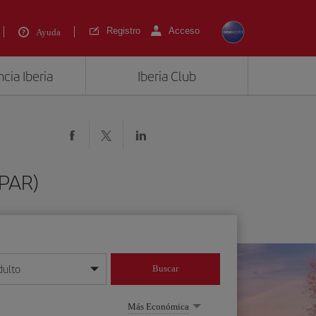
Registro
Acceso
Ayuda
cia Iberia
Iberia Club
(PAR)
dulto
Buscar
o día/mes/año
Más Económica