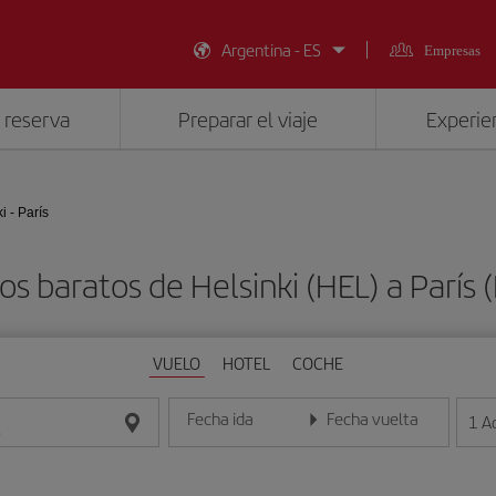
Argentina - ES
Empresas
 reserva
Preparar el viaje
Experien
i - París
os baratos de Helsinki (HEL) a París 
VUELO
HOTEL
COCHE
Fecha ida
Fecha vuelta
1
A
Introduce la fecha en formato día/mes/año
Introduce la fecha en format