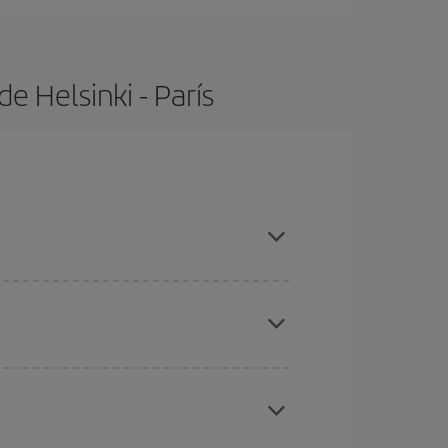
e Helsinki - París
s con antelación y puedes ser flexible con las
ratos
. Dinos desde dónde vuelas, a dónde
ra días cercanos
, tanto de ida como de vuelta,
gunos
horarios
puede que te hagan ahorrar aún