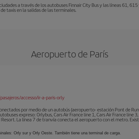
iudades a través de los autobuses Finnair City Bus y las líneas 61, 615 
de taxis en la salidas de las terminales.
Aeropuerto de París
pasajeros/accesso/ir-a-paris-orly
conectados por medio de un autobús (aeropuerto- estación Pont de Rung
obuses expreso: Orlybus, Cars Air France line 1, Cars Air France line 3,
 Resort. La línea 7 de tranvía conecta el aeropuerto con el metro. Exis
minales: Orly sur y Orly Oeste. También tiene una terminal de carga.