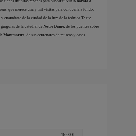
: tienes infinitas razones para buscar tu
vuelo barato a
ropeas, que merece una y mil visitas para conocerla a fondo.
s
y enamórate de la ciudad de la luz: de la icónica
Torre
 gárgolas de la catedral de
Notre Dame
, de los puentes sobre
de Montmartre
, de sus centenares de museos y casas
15,00 €