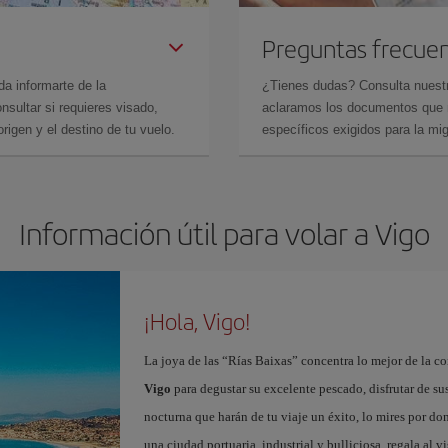
Preguntas frecue
da informarte de la
¿Tienes dudas? Consulta nues
sultar si requieres visado,
aclaramos los documentos que ne
rigen y el destino de tu vuelo.
específicos exigidos para la mi
Información útil para volar a Vigo
¡Hola, Vigo!
La joya de las “Rías Baixas” concentra lo mejor de la c
Vigo
para degustar su excelente pescado, disfrutar de su
nocturna que harán de tu viaje un éxito, lo mires por d
una ciudad portuaria, industrial y bulliciosa, regala al v