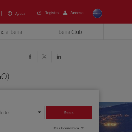
Registro
Acceso
Ayuda
cia Iberia
Iberia Club
GO)
dulto
Buscar
o día/mes/año
Más Económica