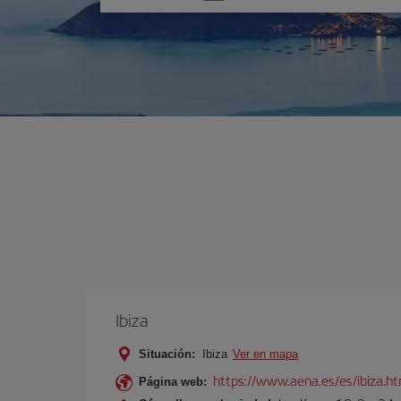
una
opción
Ibiza
Situación:
Ibiza
Ver en mapa
https://www.aena.es/es/ibiza.h
Página web: