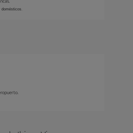
encas.
y domésticos.
eropuerto.