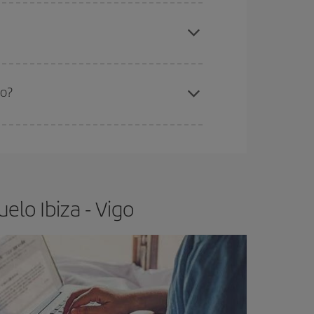
elo y de que las tarifas más baratas (turista)
iza-Vigo-dest
.
ra el vuelo más barato.
io?
ser flexible.
Lo normal es que
cuanto antes
 poco abiertos, podrás
elegir el precio más
elo Ibiza - Vigo