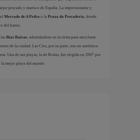
 mejor pescado y marisco de España. La impresionante y
 el
Mercado de A Pedra
o la
Praza da Pescadería
, donde
e del barrio.
 las
Rías Baixas
, adentrándose en la tierra para mezclarse
 tesoro de la ciudad. Las Cíes, por su parte, son un auténtico
esa. Una de sus playas, la de Rodas, fue elegida en 2007 por
o la mejor playa del mundo.