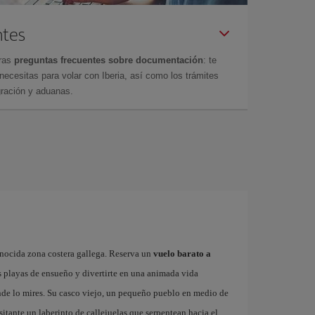
ntes
tras
preguntas frecuentes sobre documentación
: te
cesitas para volar con Iberia, así como los trámites
gración y aduanas.
onocida zona costera gallega. Reserva un
vuelo barato a
s playas de ensueño y divertirte en una animada vida
onde lo mires. Su casco viejo, un pequeño pueblo en medio de
isitante un laberinto de callejuelas que serpentean hacia el