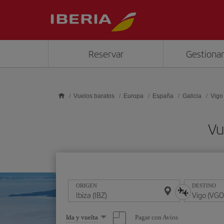
Saltar al contenido principal
Reservar
Gestionar
Vuelos baratos
Europa
España
Galicia
Vigo
Vu
ORIGEN
DESTINO
Seleccione
Pagar con Avios
Ida y vuelta