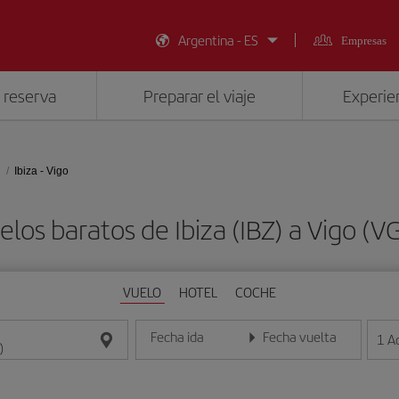
Argentina - ES
Empresas
 reserva
Preparar el viaje
Experien
Ibiza - Vigo
elos baratos de Ibiza (IBZ) a Vigo (V
VUELO
HOTEL
COCHE
Fecha ida
Fecha vuelta
1
A
Introduce la fecha en formato día/mes/año
Introduce la fecha en format