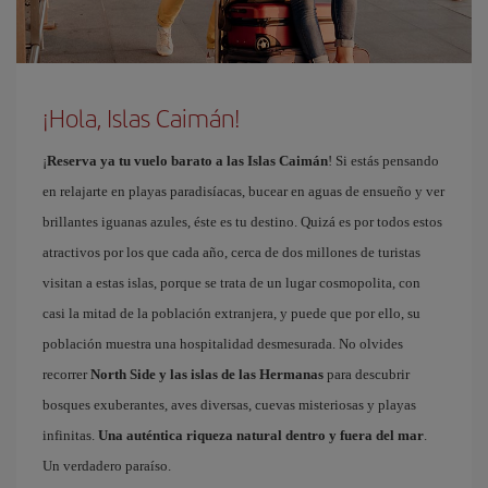
¡Hola, Islas Caimán!
¡
Reserva ya tu vuelo barato a las Islas Caimán
! Si estás pensando
en relajarte en playas paradisíacas, bucear en aguas de ensueño y ver
brillantes iguanas azules, éste es tu destino. Quizá es por todos estos
atractivos por los que cada año, cerca de dos millones de turistas
visitan a estas islas, porque se trata de un lugar cosmopolita, con
casi la mitad de la población extranjera, y puede que por ello, su
población muestra una hospitalidad desmesurada. No olvides
recorrer
North Side y las islas de las Hermanas
para descubrir
bosques exuberantes, aves diversas, cuevas misteriosas y playas
infinitas.
Una auténtica riqueza natural dentro y fuera del mar
.
Un verdadero paraíso.