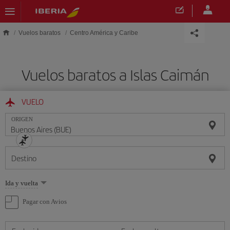
Saltar al contenido principal
Vuelos baratos
Centro América y Caribe
Vuelos baratos a Islas Caimán
VUELO
ORIGEN
Destino
Seleccione
Ida y vuelta
una
opción
Pagar con Avios