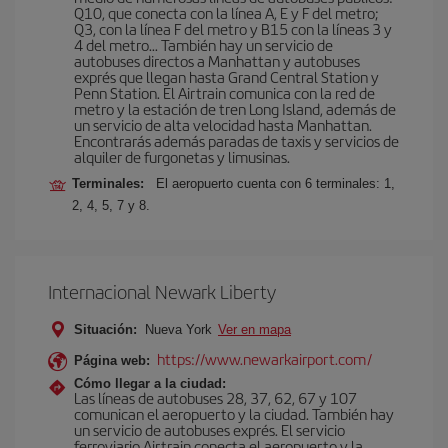
Q10, que conecta con la línea A, E y F del metro;
Q3, con la línea F del metro y B15 con la líneas 3 y
4 del metro… También hay un servicio de
autobuses directos a Manhattan y autobuses
exprés que llegan hasta Grand Central Station y
Penn Station. El Airtrain comunica con la red de
metro y la estación de tren Long Island, además de
un servicio de alta velocidad hasta Manhattan.
Encontrarás además paradas de taxis y servicios de
alquiler de furgonetas y limusinas.
Terminales:
El aeropuerto cuenta con 6 terminales: 1,
2, 4, 5, 7 y 8.
Internacional Newark Liberty
Situación:
Nueva York
Ver en mapa
https://www.newarkairport.com/
Página web:
Cómo llegar a la ciudad:
Las líneas de autobuses 28, 37, 62, 67 y 107
comunican el aeropuerto y la ciudad. También hay
un servicio de autobuses exprés. El servicio
ferroviario Airtrain conecta el aeropuerto y la