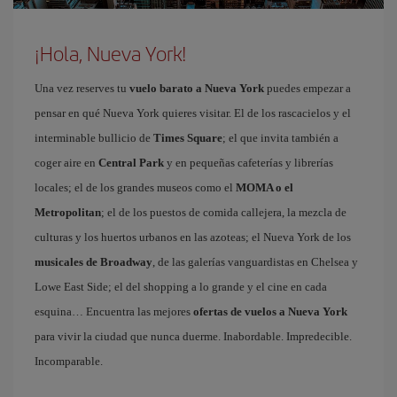
¡Hola, Nueva York!
Una vez reserves tu
vuelo barato a Nueva York
puedes empezar a
pensar en qué Nueva York quieres visitar. El de los rascacielos y el
interminable bullicio de
Times Square
; el que invita también a
coger aire en
Central Park
y en pequeñas cafeterías y librerías
locales; el de los grandes museos como el
MOMA o el
Metropolitan
; el de los puestos de comida callejera, la mezcla de
culturas y los huertos urbanos en las azoteas; el Nueva York de los
musicales de Broadway
, de las galerías vanguardistas en Chelsea y
Lowe East Side; el del shopping a lo grande y el cine en cada
esquina… Encuentra las mejores
ofertas de vuelos a Nueva York
para vivir la ciudad que nunca duerme. Inabordable. Impredecible.
Incomparable.