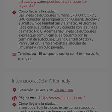
https://www.aeropuertos.net/aeropuerto-
laguardia/
Cómo llegar a la ciudad:
Las líneas de autobuses número Q70, Q47, Q72 y
Q48 conectan el aeropuerto con Queens, Brookly y
el Midtown de Manhattan y el metro. Al Bronx se
llega con el autobús M60 y conecta con las líneas
de metro N o Q. Además hay líneas de autobuses
exprés que comunican el aeropuerto con la
terminal de autobuses, Grand Central Station y
Penn Station. También existe el alquiler de
limusinas y vehículo privado.
Terminales:
El aeropuerto cuenta con 4 terminales: A,
B, C y D.
Internacional John F. Kennedy
Situación:
Nueva York
Ver en mapa
https://www.jfkairport.com/
Página web:
Cómo llegar a la ciudad:
El aeropuerto y la ciudad están comunicados por
medio de numerosas líneas de autobuses públicos: