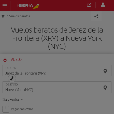
Saltar al contenido principal
Vuelos baratos
Vuelos baratos de Jerez de la
Frontera (XRY) a Nueva York
(NYC)
VUELO
ORIGEN
DESTINO
Seleccione
Ida y vuelta
una
opción
Pagar con Avios