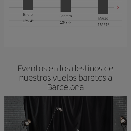
Enero
Febrero
Marzo
12º
/
4º
13º
/
4º
16º
/
7º
Eventos en los destinos de
nuestros vuelos baratos a
Barcelona