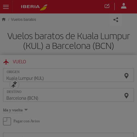
Saltar al contenido principal
Vuelos baratos
Vuelos baratos de Kuala Lumpur
(KUL) a Barcelona (BCN)
VUELO
ORIGEN
DESTINO
Seleccione
Ida y vuelta
una
opción
Pagar con Avios