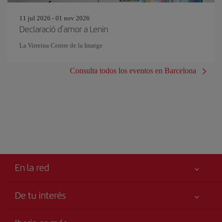
11 jul 2026 - 01 nov 2026
Declaració d’amor a Lenin
La Virreina Centre de la Imatge
Consulta todos los eventos en Barcelona
En la red
De tu interés
Me gusta volar
Tu seguridad es lo primero