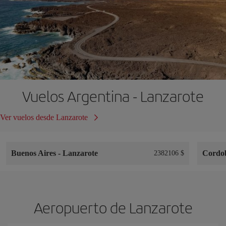
Vuelos Argentina - Lanzarote
Ver vuelos desde Lanzarote
Buenos Aires
-
Lanzarote
Cordo
2382106 $
Aeropuerto de Lanzarote