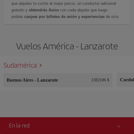
que alquiles tu coche al mejor precio, un conductor adicional
gratuito y
obtendrás Avios
con cada alquiler que luego
podrás
canjear por billetes de avión y experiencias
de ocio.
Vuelos América - Lanzarote
Sudamérica
Cordo
Buenos Aires
-
Lanzarote
2382106 $
En la red