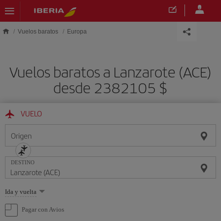
Saltar al contenido principal
Vuelos baratos
Europa
Vuelos baratos a Lanzarote (ACE)
desde 2382105 $
VUELO
Origen
DESTINO
Seleccione
Ida y vuelta
una
opción
Pagar con Avios