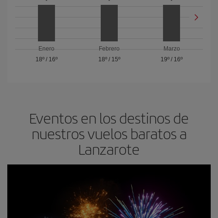
Enero
Febrero
Marzo
18º
/
16º
18º
/
15º
19º
/
16º
Eventos en los destinos de
nuestros vuelos baratos a
Lanzarote