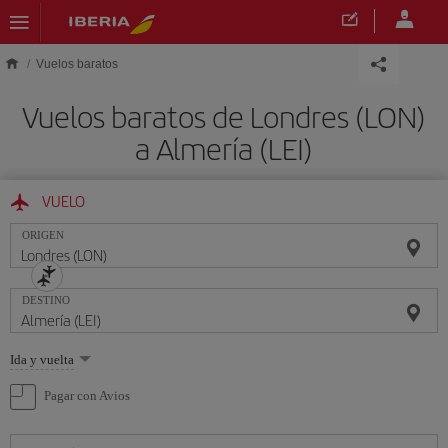
Saltar al contenido principal
Vuelos baratos
Vuelos baratos de Londres (LON)
a Almería (LEI)
VUELO
ORIGEN
DESTINO
Seleccione
Ida y vuelta
una
opción
Pagar con Avios