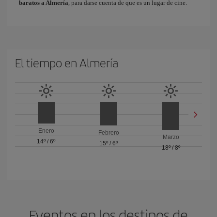
baratos a Almería
, para darse cuenta de que es un lugar de cine.
El tiempo en Almería
Enero
Febrero
Marzo
14º
/
6º
15º
/
6º
18º
/
8º
Eventos en los destinos de