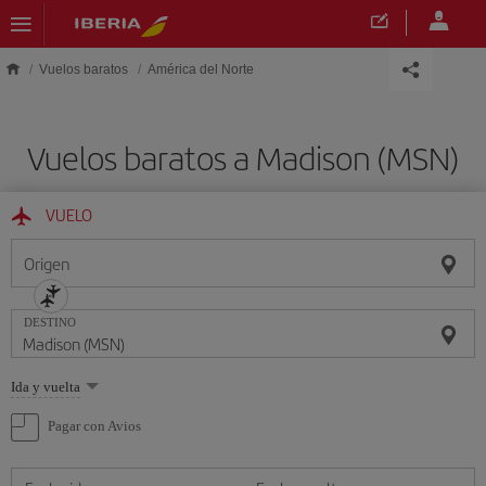
Saltar al contenido principal
Vuelos baratos
América del Norte
Vuelos baratos a Madison (MSN)
VUELO
Origen
DESTINO
Seleccione
Ida y vuelta
una
opción
Pagar con Avios